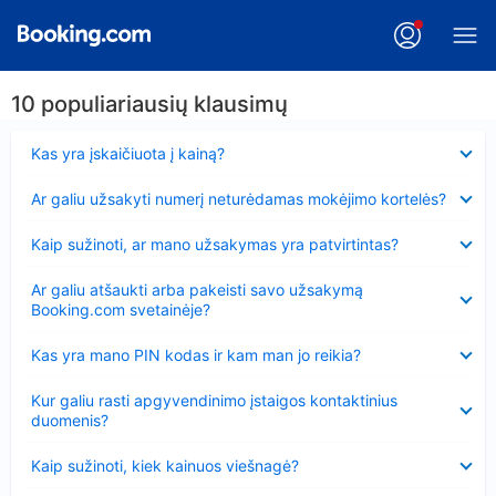
10 populiariausių klausimų
Suglausta
Kas yra įskaičiuota į kainą?
Suglausta
Ar galiu užsakyti numerį neturėdamas mokėjimo kortelės?
Suglausta
Kaip sužinoti, ar mano užsakymas yra patvirtintas?
Suglausta
Ar galiu atšaukti arba pakeisti savo užsakymą
Booking.com svetainėje?
Suglausta
Kas yra mano PIN kodas ir kam man jo reikia?
Suglausta
Kur galiu rasti apgyvendinimo įstaigos kontaktinius
duomenis?
Suglausta
Kaip sužinoti, kiek kainuos viešnagė?