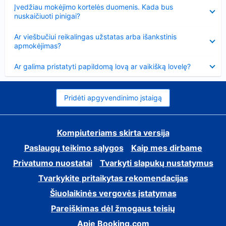
Suglausta
Įvedžiau mokėjimo kortelės duomenis. Kada bus
nuskaičiuoti pinigai?
Suglausta
Ar viešbučiui reikalingas užstatas arba išankstinis
apmokėjimas?
Suglausta
Ar galima pristatyti papildomą lovą ar vaikišką lovelę?
Pridėti apgyvendinimo įstaigą
Kompiuteriams skirta versija
Paslaugų teikimo sąlygos
Kaip mes dirbame
Privatumo nuostatai
Tvarkyti slapukų nustatymus
Tvarkykite pritaikytas rekomendacijas
Šiuolaikinės vergovės įstatymas
Pareiškimas dėl žmogaus teisių
Apie Booking.com