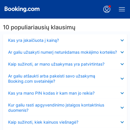
10 populiariausių klausimų
Suglausta
Kas yra įskaičiuota į kainą?
Suglausta
Ar galiu užsakyti numerį neturėdamas mokėjimo kortelės?
Suglausta
Kaip sužinoti, ar mano užsakymas yra patvirtintas?
Suglausta
Ar galiu atšaukti arba pakeisti savo užsakymą
Booking.com svetainėje?
Suglausta
Kas yra mano PIN kodas ir kam man jo reikia?
Suglausta
Kur galiu rasti apgyvendinimo įstaigos kontaktinius
duomenis?
Suglausta
Kaip sužinoti, kiek kainuos viešnagė?