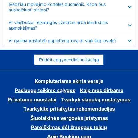
Suglausta
Įvedžiau mokėjimo kortelės duomenis. Kada bus
nuskaičiuoti pinigai?
Suglausta
Ar viešbučiui reikalingas užstatas arba išankstinis
apmokėjimas?
Suglausta
Ar galima pristatyti papildomą lovą ar vaikišką lovelę?
Pridėti apgyvendinimo įstaigą
Kompiuteriams skirta versija
Paslaugų teikimo sąlygos
Kaip mes dirbame
Privatumo nuostatai
Tvarkyti slapukų nustatymus
Tvarkykite pritaikytas rekomendacijas
Šiuolaikinės vergovės įstatymas
Pareiškimas dėl žmogaus teisių
Apie Booking.com