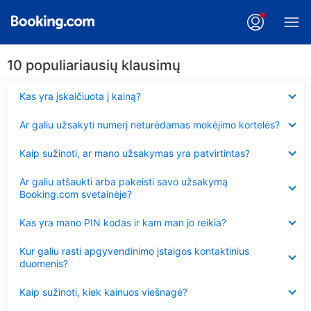
10 populiariausių klausimų
Suglausta
Kas yra įskaičiuota į kainą?
Suglausta
Ar galiu užsakyti numerį neturėdamas mokėjimo kortelės?
Suglausta
Kaip sužinoti, ar mano užsakymas yra patvirtintas?
Suglausta
Ar galiu atšaukti arba pakeisti savo užsakymą
Booking.com svetainėje?
Suglausta
Kas yra mano PIN kodas ir kam man jo reikia?
Suglausta
Kur galiu rasti apgyvendinimo įstaigos kontaktinius
duomenis?
Suglausta
Kaip sužinoti, kiek kainuos viešnagė?