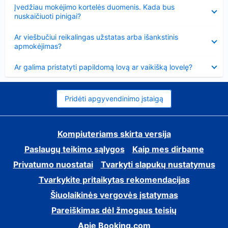
Suglausta
Įvedžiau mokėjimo kortelės duomenis. Kada bus
nuskaičiuoti pinigai?
Suglausta
Ar viešbučiui reikalingas užstatas arba išankstinis
apmokėjimas?
Suglausta
Ar galima pristatyti papildomą lovą ar vaikišką lovelę?
Pridėti apgyvendinimo įstaigą
Kompiuteriams skirta versija
Paslaugų teikimo sąlygos
Kaip mes dirbame
Privatumo nuostatai
Tvarkyti slapukų nustatymus
Tvarkykite pritaikytas rekomendacijas
Šiuolaikinės vergovės įstatymas
Pareiškimas dėl žmogaus teisių
Apie Booking.com