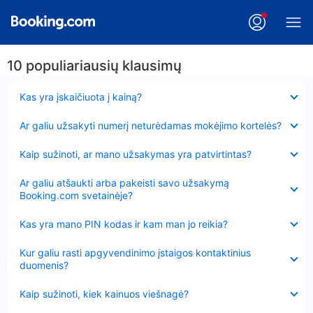
10 populiariausių klausimų
Suglausta
Kas yra įskaičiuota į kainą?
Suglausta
Ar galiu užsakyti numerį neturėdamas mokėjimo kortelės?
Suglausta
Kaip sužinoti, ar mano užsakymas yra patvirtintas?
Suglausta
Ar galiu atšaukti arba pakeisti savo užsakymą
Booking.com svetainėje?
Suglausta
Kas yra mano PIN kodas ir kam man jo reikia?
Suglausta
Kur galiu rasti apgyvendinimo įstaigos kontaktinius
duomenis?
Suglausta
Kaip sužinoti, kiek kainuos viešnagė?