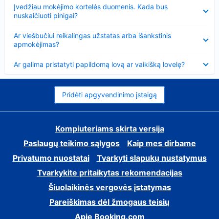
Suglausta
Įvedžiau mokėjimo kortelės duomenis. Kada bus
nuskaičiuoti pinigai?
Suglausta
Ar viešbučiui reikalingas užstatas arba išankstinis
apmokėjimas?
Suglausta
Ar galima pristatyti papildomą lovą ar vaikišką lovelę?
Pridėti apgyvendinimo įstaigą
Kompiuteriams skirta versija
Paslaugų teikimo sąlygos
Kaip mes dirbame
Privatumo nuostatai
Tvarkyti slapukų nustatymus
Tvarkykite pritaikytas rekomendacijas
Šiuolaikinės vergovės įstatymas
Pareiškimas dėl žmogaus teisių
Apie Booking.com