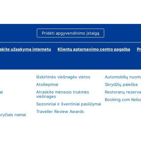
Pridėti apgyvendinimo įstaigą
skite užsakymą internetu
Klientų aptarnavimo centro pagalba
P
Išskirtinės viešnagės vietos
Automobilių nuom
Atsiliepimai
Skrydžių paieška
ai
Atraskite mėnesio trukmės
Restoranų rezerva
viešnages
Booking.com Keli
Sezoniniai ir šventiniai pasiūlymai
Traveller Review Awards
ryčiais namai