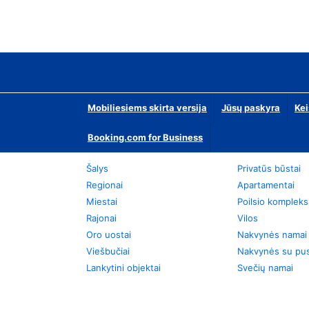
Mobiliesiems skirta versija
Jūsų paskyra
Kei
Booking.com for Business
Šalys
Privatūs būstai
Regionai
Apartamentai
Miestai
Poilsio kompleks
Rajonai
Vilos
Oro uostai
Nakvynės namai
Viešbučiai
Nakvynės su pus
Lankytini objektai
Svečių namai