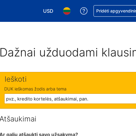
USD
Pagalba dėl užsaky
Pridėti apgyvendini
Pasirinkite valiutą. Jūsų pasirinkta valiu
Pasirinkite kalbą. Jūsų pasirink
Dažnai užduodami klausi
Ieškoti
DUK ieškomas žodis arba tema
Atšaukimai
Ar galiu atšaukti savo užsakymą?