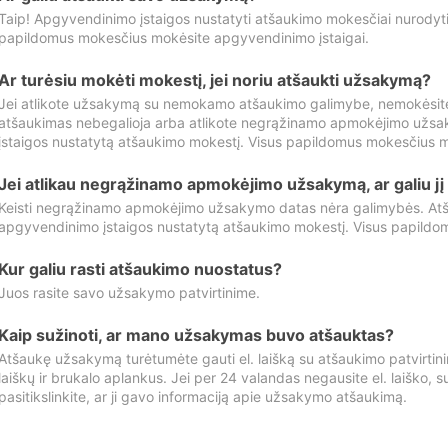
Taip! Apgyvendinimo įstaigos nustatyti atšaukimo mokesčiai nurody
papildomus mokesčius mokėsite apgyvendinimo įstaigai.
Ar turėsiu mokėti mokestį, jei noriu atšaukti užsakymą?
Jei atlikote užsakymą su nemokamo atšaukimo galimybe, nemokėsit
atšaukimas nebegalioja arba atlikote negrąžinamo apmokėjimo užsa
įstaigos nustatytą atšaukimo mokestį. Visus papildomus mokesčius m
Jei atlikau negrąžinamo apmokėjimo užsakymą, ar galiu jį 
Keisti negrąžinamo apmokėjimo užsakymo datas nėra galimybės. Atš
apgyvendinimo įstaigos nustatytą atšaukimo mokestį. Visus papildo
Kur galiu rasti atšaukimo nuostatus?
Juos rasite savo užsakymo patvirtinime.
Kaip sužinoti, ar mano užsakymas buvo atšauktas?
Atšaukę užsakymą turėtumėte gauti el. laišką su atšaukimo patvirtini
laiškų ir brukalo aplankus. Jei per 24 valandas negausite el. laiško, s
pasitikslinkite, ar ji gavo informaciją apie užsakymo atšaukimą.