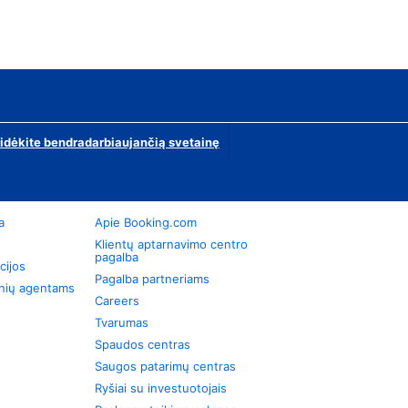
ridėkite bendradarbiaujančią svetainę
a
Apie Booking.com
Klientų aptarnavimo centro
pagalba
cijos
Pagalba partneriams
onių agentams
Careers
Tvarumas
Spaudos centras
Saugos patarimų centras
Ryšiai su investuotojais