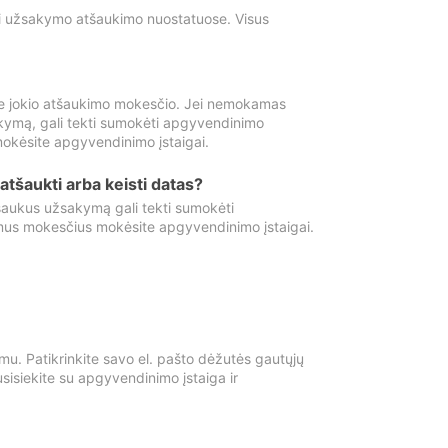
ti užsakymo atšaukimo nuostatuose. Visus
e jokio atšaukimo mokesčio. Jei nemokamas
kymą, gali tekti sumokėti apgyvendinimo
okėsite apgyvendinimo įstaigai.
atšaukti arba keisti datas?
aukus užsakymą gali tekti sumokėti
mus mokesčius mokėsite apgyvendinimo įstaigai.
mu. Patikrinkite savo el. pašto dėžutės gautųjų
usisiekite su apgyvendinimo įstaiga ir