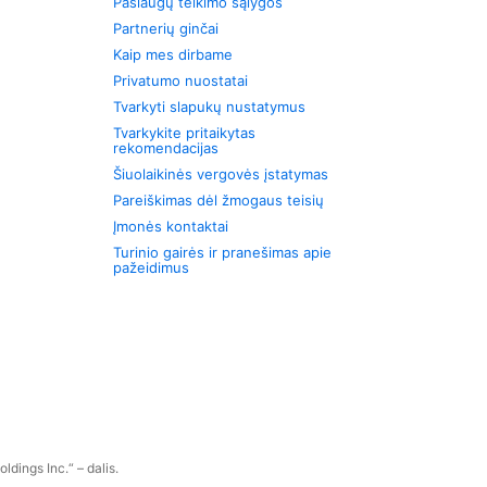
Paslaugų teikimo sąlygos
Partnerių ginčai
Kaip mes dirbame
Privatumo nuostatai
Tvarkyti slapukų nustatymus
Tvarkykite pritaikytas
rekomendacijas
Šiuolaikinės vergovės įstatymas
Pareiškimas dėl žmogaus teisių
Įmonės kontaktai
Turinio gairės ir pranešimas apie
pažeidimus
dings Inc.“ – dalis.