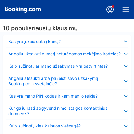
10 populiariausių klausimų
Suglausta
Kas yra įskaičiuota į kainą?
Suglausta
Ar galiu užsakyti numerį neturėdamas mokėjimo kortelės?
Suglausta
Kaip sužinoti, ar mano užsakymas yra patvirtintas?
Suglausta
Ar galiu atšaukti arba pakeisti savo užsakymą
Booking.com svetainėje?
Suglausta
Kas yra mano PIN kodas ir kam man jo reikia?
Suglausta
Kur galiu rasti apgyvendinimo įstaigos kontaktinius
duomenis?
Suglausta
Kaip sužinoti, kiek kainuos viešnagė?