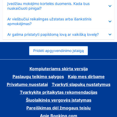
Suglausta
Įvedžiau mokėjimo kortelės duomenis. Kada bus
nuskaičiuoti pinigai?
Suglausta
Ar viešbučiui reikalingas užstatas arba išankstinis
apmokėjimas?
Suglausta
Ar galima pristatyti papildomą lovą ar vaikišką lovelę?
Pridėti apgyvendinimo įstaigą
Kompiuteriams skirta versija
Paslaugų teikimo sąlygos
Kaip mes dirbame
Privatumo nuostatai
Tvarkyti slapukų nustatymus
Tvarkykite pritaikytas rekomendacijas
Šiuolaikinės vergovės įstatymas
Pareiškimas dėl žmogaus teisių
Apie Booking.com