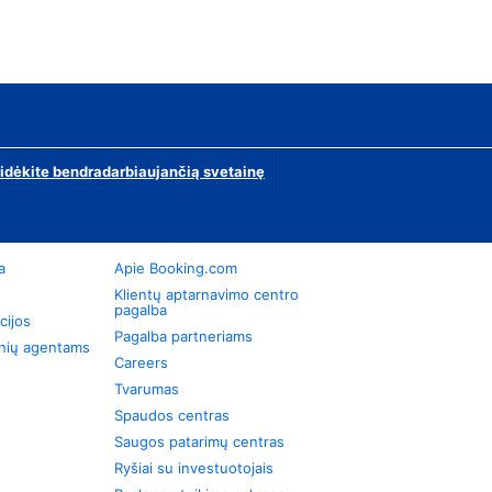
ridėkite bendradarbiaujančią svetainę
a
Apie Booking.com
Klientų aptarnavimo centro
pagalba
cijos
Pagalba partneriams
onių agentams
Careers
Tvarumas
Spaudos centras
Saugos patarimų centras
Ryšiai su investuotojais