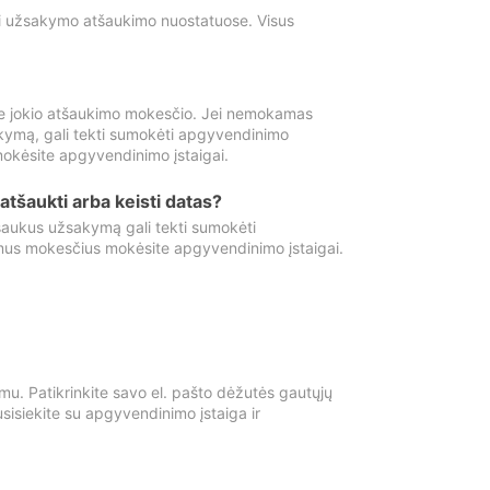
ti užsakymo atšaukimo nuostatuose. Visus
e jokio atšaukimo mokesčio. Jei nemokamas
kymą, gali tekti sumokėti apgyvendinimo
okėsite apgyvendinimo įstaigai.
atšaukti arba keisti datas?
aukus užsakymą gali tekti sumokėti
mus mokesčius mokėsite apgyvendinimo įstaigai.
mu. Patikrinkite savo el. pašto dėžutės gautųjų
usisiekite su apgyvendinimo įstaiga ir