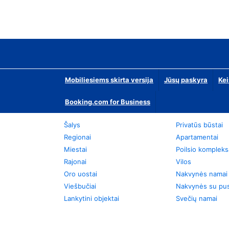
Mobiliesiems skirta versija
Jūsų paskyra
Kei
Booking.com for Business
Šalys
Privatūs būstai
Regionai
Apartamentai
Miestai
Poilsio kompleks
Rajonai
Vilos
Oro uostai
Nakvynės namai
Viešbučiai
Nakvynės su pus
Lankytini objektai
Svečių namai