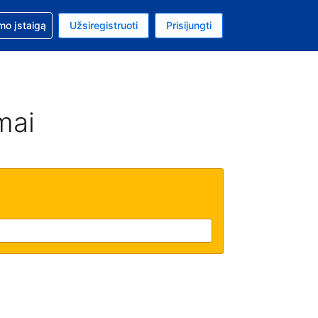
mo
mo įstaigą
Užsiregistruoti
Prisijungti
uta: Euras
ta kalba: Lietuvių
mai