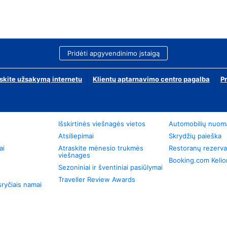
Pridėti apgyvendinimo įstaigą
skite užsakymą internetu
Klientų aptarnavimo centro pagalba
P
Išskirtinės viešnagės vietos
Automobilių nuom
Atsiliepimai
Skrydžių paieška
ai
Atraskite mėnesio trukmės
Restoranų rezerva
viešnages
Booking.com Keli
Sezoniniai ir šventiniai pasiūlymai
Traveller Review Awards
ryčiais namai