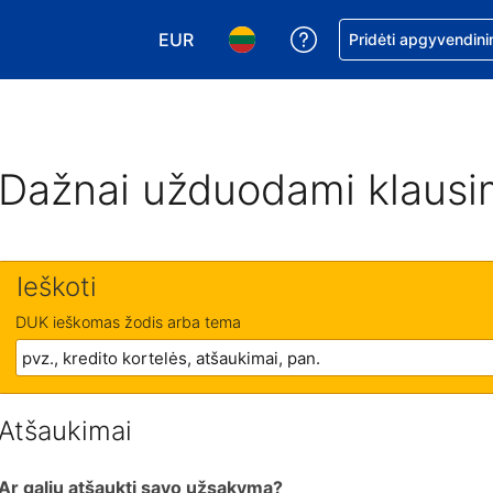
EUR
Pagalba dėl užsaky
Pridėti apgyvendini
Pasirinkite valiutą. Jūsų pasirinkta vali
Pasirinkite kalbą. Jūsų pasirink
Dažnai užduodami klausi
Ieškoti
DUK ieškomas žodis arba tema
Atšaukimai
Ar galiu atšaukti savo užsakymą?