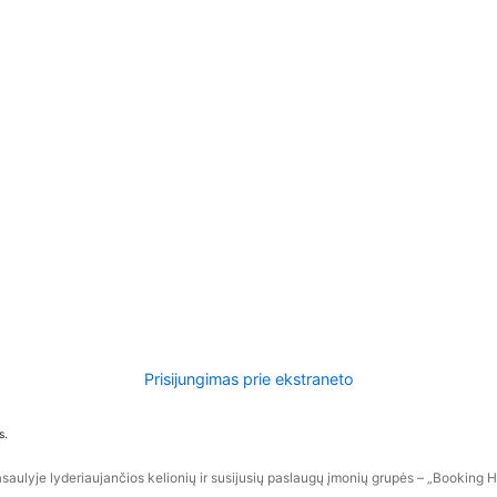
Prisijungimas prie ekstraneto
s.
aulyje lyderiaujančios kelionių ir susijusių paslaugų įmonių grupės – „Booking Hol