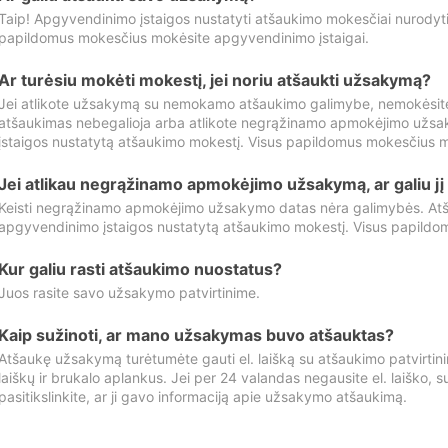
Taip! Apgyvendinimo įstaigos nustatyti atšaukimo mokesčiai nurody
papildomus mokesčius mokėsite apgyvendinimo įstaigai.
Ar turėsiu mokėti mokestį, jei noriu atšaukti užsakymą?
Jei atlikote užsakymą su nemokamo atšaukimo galimybe, nemokėsit
atšaukimas nebegalioja arba atlikote negrąžinamo apmokėjimo užsa
įstaigos nustatytą atšaukimo mokestį. Visus papildomus mokesčius m
Jei atlikau negrąžinamo apmokėjimo užsakymą, ar galiu jį 
Keisti negrąžinamo apmokėjimo užsakymo datas nėra galimybės. Atš
apgyvendinimo įstaigos nustatytą atšaukimo mokestį. Visus papildo
Kur galiu rasti atšaukimo nuostatus?
Juos rasite savo užsakymo patvirtinime.
Kaip sužinoti, ar mano užsakymas buvo atšauktas?
Atšaukę užsakymą turėtumėte gauti el. laišką su atšaukimo patvirtini
laiškų ir brukalo aplankus. Jei per 24 valandas negausite el. laiško, s
pasitikslinkite, ar ji gavo informaciją apie užsakymo atšaukimą.