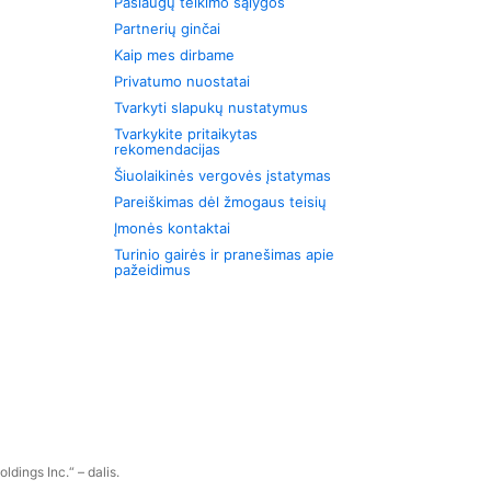
Paslaugų teikimo sąlygos
Partnerių ginčai
Kaip mes dirbame
Privatumo nuostatai
Tvarkyti slapukų nustatymus
Tvarkykite pritaikytas
rekomendacijas
Šiuolaikinės vergovės įstatymas
Pareiškimas dėl žmogaus teisių
Įmonės kontaktai
Turinio gairės ir pranešimas apie
pažeidimus
dings Inc.“ – dalis.