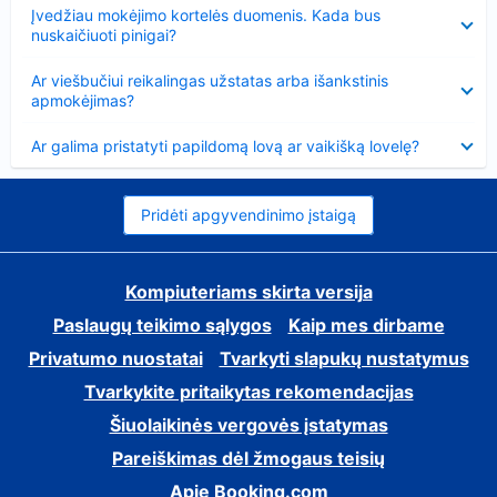
Suglausta
Įvedžiau mokėjimo kortelės duomenis. Kada bus
nuskaičiuoti pinigai?
Suglausta
Ar viešbučiui reikalingas užstatas arba išankstinis
apmokėjimas?
Suglausta
Ar galima pristatyti papildomą lovą ar vaikišką lovelę?
Pridėti apgyvendinimo įstaigą
Kompiuteriams skirta versija
Paslaugų teikimo sąlygos
Kaip mes dirbame
Privatumo nuostatai
Tvarkyti slapukų nustatymus
Tvarkykite pritaikytas rekomendacijas
Šiuolaikinės vergovės įstatymas
Pareiškimas dėl žmogaus teisių
Apie Booking.com