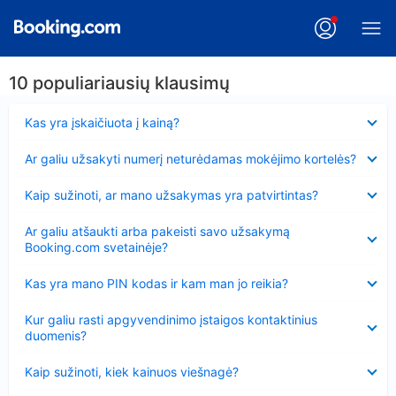
10 populiariausių klausimų
Suglausta
Kas yra įskaičiuota į kainą?
Suglausta
Ar galiu užsakyti numerį neturėdamas mokėjimo kortelės?
Suglausta
Kaip sužinoti, ar mano užsakymas yra patvirtintas?
Suglausta
Ar galiu atšaukti arba pakeisti savo užsakymą
Booking.com svetainėje?
Suglausta
Kas yra mano PIN kodas ir kam man jo reikia?
Suglausta
Kur galiu rasti apgyvendinimo įstaigos kontaktinius
duomenis?
Suglausta
Kaip sužinoti, kiek kainuos viešnagė?