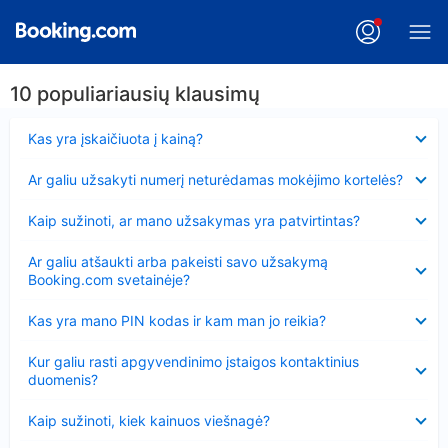
10 populiariausių klausimų
Suglausta
Kas yra įskaičiuota į kainą?
Suglausta
Ar galiu užsakyti numerį neturėdamas mokėjimo kortelės?
Suglausta
Kaip sužinoti, ar mano užsakymas yra patvirtintas?
Suglausta
Ar galiu atšaukti arba pakeisti savo užsakymą
Booking.com svetainėje?
Suglausta
Kas yra mano PIN kodas ir kam man jo reikia?
Suglausta
Kur galiu rasti apgyvendinimo įstaigos kontaktinius
duomenis?
Suglausta
Kaip sužinoti, kiek kainuos viešnagė?