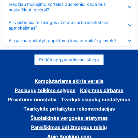
Suglausta
Įvedžiau mokėjimo kortelės duomenis. Kada bus
nuskaičiuoti pinigai?
Suglausta
Ar viešbučiui reikalingas užstatas arba išankstinis
apmokėjimas?
Suglausta
Ar galima pristatyti papildomą lovą ar vaikišką lovelę?
Pridėti apgyvendinimo įstaigą
Kompiuteriams skirta versija
Paslaugų teikimo sąlygos
Kaip mes dirbame
Privatumo nuostatai
Tvarkyti slapukų nustatymus
Tvarkykite pritaikytas rekomendacijas
Šiuolaikinės vergovės įstatymas
Pareiškimas dėl žmogaus teisių
Apie Booking.com