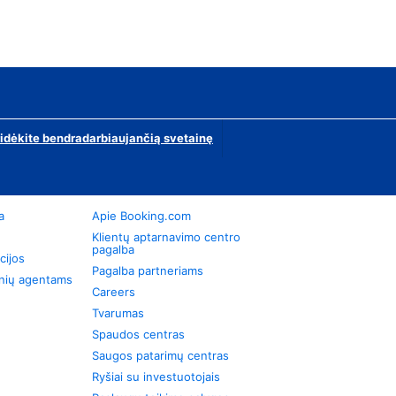
ridėkite bendradarbiaujančią svetainę
a
Apie Booking.com
Klientų aptarnavimo centro
pagalba
cijos
Pagalba partneriams
onių agentams
Careers
Tvarumas
Spaudos centras
Saugos patarimų centras
Ryšiai su investuotojais