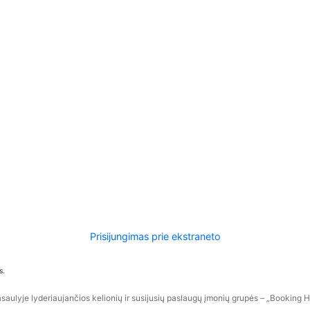
Prisijungimas prie ekstraneto
s.
aulyje lyderiaujančios kelionių ir susijusių paslaugų įmonių grupės – „Booking Hol