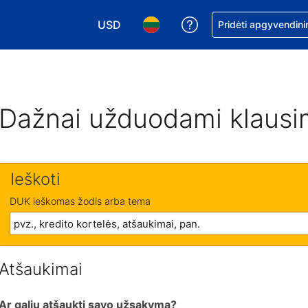
USD
Pagalba dėl užsaky
Pridėti apgyvendini
Pasirinkite valiutą. Jūsų pasirinkta valiu
Pasirinkite kalbą. Jūsų pasirink
Dažnai užduodami klausi
Ieškoti
DUK ieškomas žodis arba tema
Atšaukimai
Ar galiu atšaukti savo užsakymą?