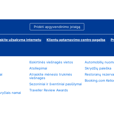
Pridėti apgyvendinimo įstaigą
skite užsakymą internetu
Klientų aptarnavimo centro pagalba
P
Išskirtinės viešnagės vietos
Automobilių nuom
Atsiliepimai
Skrydžių paieška
ai
Atraskite mėnesio trukmės
Restoranų rezerva
viešnages
Booking.com Keli
Sezoniniai ir šventiniai pasiūlymai
Traveller Review Awards
ryčiais namai