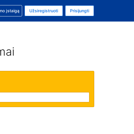
mo
mo įstaigą
Užsiregistruoti
Prisijungti
ta: Jungtinių Valstijų doleris
ta kalba: Lietuvių
mai