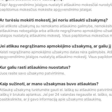
Taip! Apgyvendinimo įstaigos nustatyti atšaukimo mokesčiai nurody
papildomus mokesčius mokėsite apgyvendinimo įstaigai.
Ar turėsiu mokėti mokestį, jei noriu atšaukti užsakymą?
Jei atlikote užsakymą su nemokamo atšaukimo galimybe, nemokėsit
atšaukimas nebegalioja arba atlikote negrąžinamo apmokėjimo užsa
įstaigos nustatytą atšaukimo mokestį. Visus papildomus mokesčius m
Jei atlikau negrąžinamo apmokėjimo užsakymą, ar galiu jį 
Keisti negrąžinamo apmokėjimo užsakymo datas nėra galimybės. Atš
apgyvendinimo įstaigos nustatytą atšaukimo mokestį. Visus papildo
Kur galiu rasti atšaukimo nuostatus?
Juos rasite savo užsakymo patvirtinime.
Kaip sužinoti, ar mano užsakymas buvo atšauktas?
Atšaukę užsakymą turėtumėte gauti el. laišką su atšaukimo patvirtini
laiškų ir brukalo aplankus. Jei per 24 valandas negausite el. laiško, s
pasitikslinkite, ar ji gavo informaciją apie užsakymo atšaukimą.