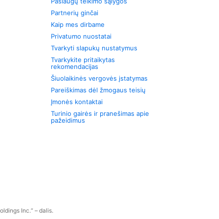
Paslaugų teikimo sąlygos
Partnerių ginčai
Kaip mes dirbame
Privatumo nuostatai
Tvarkyti slapukų nustatymus
Tvarkykite pritaikytas
rekomendacijas
Šiuolaikinės vergovės įstatymas
Pareiškimas dėl žmogaus teisių
Įmonės kontaktai
Turinio gairės ir pranešimas apie
pažeidimus
dings Inc.“ – dalis.