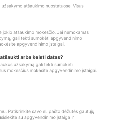
ti užsakymo atšaukimo nuostatuose. Visus
e jokio atšaukimo mokesčio. Jei nemokamas
kymą, gali tekti sumokėti apgyvendinimo
okėsite apgyvendinimo įstaigai.
atšaukti arba keisti datas?
aukus užsakymą gali tekti sumokėti
mus mokesčius mokėsite apgyvendinimo įstaigai.
mu. Patikrinkite savo el. pašto dėžutės gautųjų
usisiekite su apgyvendinimo įstaiga ir