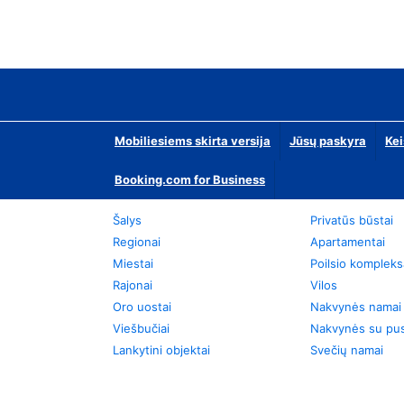
Mobiliesiems skirta versija
Jūsų paskyra
Kei
Booking.com for Business
Šalys
Privatūs būstai
Regionai
Apartamentai
Miestai
Poilsio kompleks
Rajonai
Vilos
Oro uostai
Nakvynės namai
Viešbučiai
Nakvynės su pus
Lankytini objektai
Svečių namai