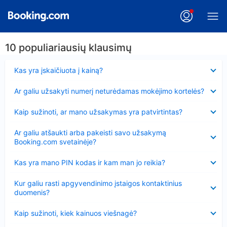
10 populiariausių klausimų
Suglausta
Kas yra įskaičiuota į kainą?
Suglausta
Ar galiu užsakyti numerį neturėdamas mokėjimo kortelės?
Suglausta
Kaip sužinoti, ar mano užsakymas yra patvirtintas?
Suglausta
Ar galiu atšaukti arba pakeisti savo užsakymą
Booking.com svetainėje?
Suglausta
Kas yra mano PIN kodas ir kam man jo reikia?
Suglausta
Kur galiu rasti apgyvendinimo įstaigos kontaktinius
duomenis?
Suglausta
Kaip sužinoti, kiek kainuos viešnagė?