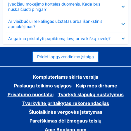
Suglausta
Įvedžiau mokėjimo kortelės duomenis. Kada bus
nuskaičiuoti pinigai?
Suglausta
Ar viešbučiui reikalingas užstatas arba išankstinis
apmokėjimas?
Suglausta
Ar galima pristatyti papildomą lovą ar vaikišką lovelę?
Pridėti apgyvendinimo įstaigą
Kompiuteriams skirta versija
Paslaugų teikimo sąlygos
Kaip mes dirbame
Privatumo nuostatai
Tvarkyti slapukų nustatymus
Tvarkykite pritaikytas rekomendacijas
Šiuolaikinės vergovės įstatymas
Pareiškimas dėl žmogaus teisių
Apie Booking.com