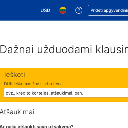
USD
Pagalba dėl užsaky
Pridėti apgyvendini
Pasirinkite valiutą. Jūsų pasirinkta valiu
Pasirinkite kalbą. Jūsų pasirink
Dažnai užduodami klausi
Ieškoti
DUK ieškomas žodis arba tema
Atšaukimai
Ar galiu atšaukti savo užsakymą?