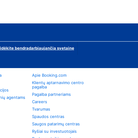
ridėkite bendradarbiaujančią svetainę
a
Apie Booking.com
Klientų aptarnavimo centro
pagalba
cijos
Pagalba partneriams
onių agentams
Careers
Tvarumas
Spaudos centras
Saugos patarimų centras
Ryšiai su investuotojais