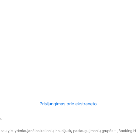
Prisijungimas prie ekstraneto
s.
aulyje lyderiaujančios kelionių ir susijusių paslaugų įmonių grupės – „Booking Hol