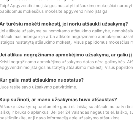
Taip! Apgyvendinimo įstaigos nustatyti atšaukimo mokesčiai nurody
papildomus mokesčius mokėsite apgyvendinimo įstaigai.
Ar turėsiu mokėti mokestį, jei noriu atšaukti užsakymą?
Jei atlikote užsakymą su nemokamo atšaukimo galimybe, nemokėsit
atšaukimas nebegalioja arba atlikote negrąžinamo apmokėjimo užsa
įstaigos nustatytą atšaukimo mokestį. Visus papildomus mokesčius m
Jei atlikau negrąžinamo apmokėjimo užsakymą, ar galiu jį 
Keisti negrąžinamo apmokėjimo užsakymo datas nėra galimybės. Atš
apgyvendinimo įstaigos nustatytą atšaukimo mokestį. Visus papildo
Kur galiu rasti atšaukimo nuostatus?
Juos rasite savo užsakymo patvirtinime.
Kaip sužinoti, ar mano užsakymas buvo atšauktas?
Atšaukę užsakymą turėtumėte gauti el. laišką su atšaukimo patvirtini
laiškų ir brukalo aplankus. Jei per 24 valandas negausite el. laiško, s
pasitikslinkite, ar ji gavo informaciją apie užsakymo atšaukimą.