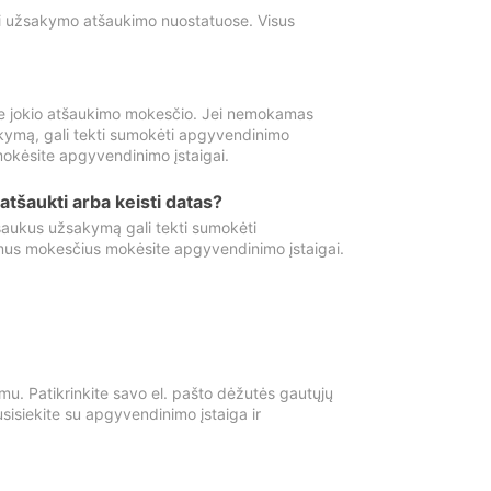
ti užsakymo atšaukimo nuostatuose. Visus
e jokio atšaukimo mokesčio. Jei nemokamas
kymą, gali tekti sumokėti apgyvendinimo
okėsite apgyvendinimo įstaigai.
atšaukti arba keisti datas?
aukus užsakymą gali tekti sumokėti
mus mokesčius mokėsite apgyvendinimo įstaigai.
mu. Patikrinkite savo el. pašto dėžutės gautųjų
usisiekite su apgyvendinimo įstaiga ir