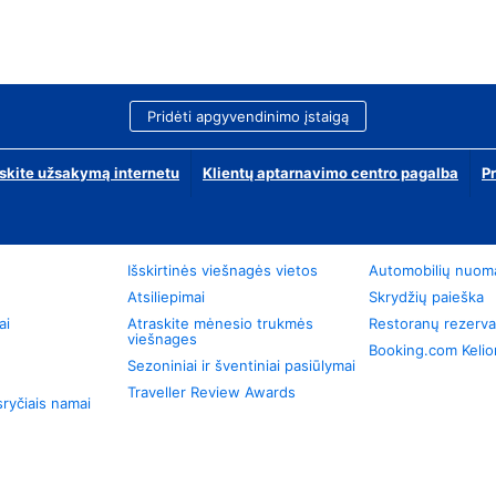
Pridėti apgyvendinimo įstaigą
skite užsakymą internetu
Klientų aptarnavimo centro pagalba
P
Išskirtinės viešnagės vietos
Automobilių nuom
Atsiliepimai
Skrydžių paieška
ai
Atraskite mėnesio trukmės
Restoranų rezerva
viešnages
Booking.com Keli
Sezoniniai ir šventiniai pasiūlymai
Traveller Review Awards
ryčiais namai