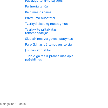
Paslaugų teikimo sąlygos
Partnerių ginčai
Kaip mes dirbame
Privatumo nuostatai
Tvarkyti slapukų nustatymus
Tvarkykite pritaikytas
rekomendacijas
Šiuolaikinės vergovės įstatymas
Pareiškimas dėl žmogaus teisių
Įmonės kontaktai
Turinio gairės ir pranešimas apie
pažeidimus
dings Inc.“ – dalis.