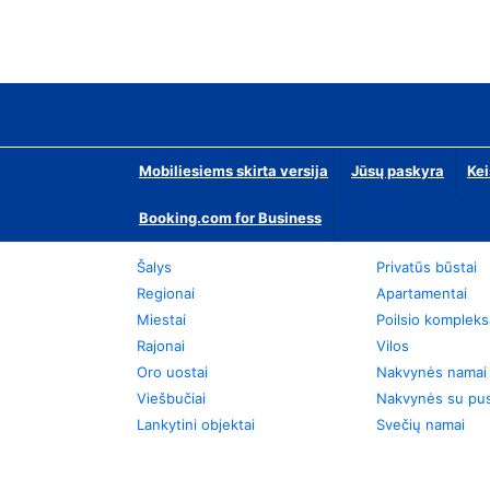
Mobiliesiems skirta versija
Jūsų paskyra
Kei
Booking.com for Business
Šalys
Privatūs būstai
Regionai
Apartamentai
Miestai
Poilsio kompleks
Rajonai
Vilos
Oro uostai
Nakvynės namai
Viešbučiai
Nakvynės su pus
Lankytini objektai
Svečių namai