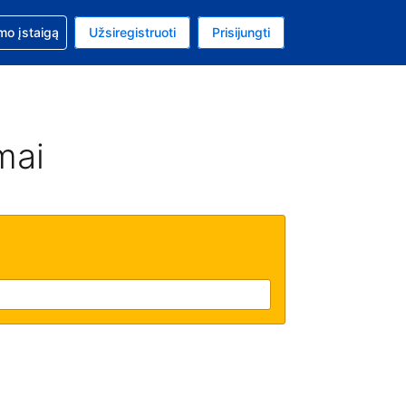
mo
mo įstaigą
Užsiregistruoti
Prisijungti
ta: Jungtinių Valstijų doleris
ta kalba: Lietuvių
mai