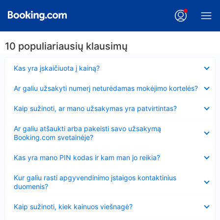
10 populiariausių klausimų
Suglausta
Kas yra įskaičiuota į kainą?
Suglausta
Ar galiu užsakyti numerį neturėdamas mokėjimo kortelės?
Suglausta
Kaip sužinoti, ar mano užsakymas yra patvirtintas?
Suglausta
Ar galiu atšaukti arba pakeisti savo užsakymą
Booking.com svetainėje?
Suglausta
Kas yra mano PIN kodas ir kam man jo reikia?
Suglausta
Kur galiu rasti apgyvendinimo įstaigos kontaktinius
duomenis?
Suglausta
Kaip sužinoti, kiek kainuos viešnagė?