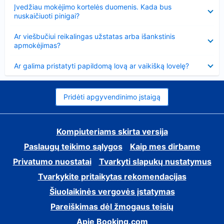
Suglausta
Įvedžiau mokėjimo kortelės duomenis. Kada bus
nuskaičiuoti pinigai?
Suglausta
Ar viešbučiui reikalingas užstatas arba išankstinis
apmokėjimas?
Suglausta
Ar galima pristatyti papildomą lovą ar vaikišką lovelę?
Pridėti apgyvendinimo įstaigą
Kompiuteriams skirta versija
Paslaugų teikimo sąlygos
Kaip mes dirbame
Privatumo nuostatai
Tvarkyti slapukų nustatymus
Tvarkykite pritaikytas rekomendacijas
Šiuolaikinės vergovės įstatymas
Pareiškimas dėl žmogaus teisių
Apie Booking.com