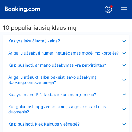
10 populiariausių klausimų
Suglausta
Kas yra įskaičiuota į kainą?
Suglausta
Ar galiu užsakyti numerį neturėdamas mokėjimo kortelės?
Suglausta
Kaip sužinoti, ar mano užsakymas yra patvirtintas?
Suglausta
Ar galiu atšaukti arba pakeisti savo užsakymą
Booking.com svetainėje?
Suglausta
Kas yra mano PIN kodas ir kam man jo reikia?
Suglausta
Kur galiu rasti apgyvendinimo įstaigos kontaktinius
duomenis?
Suglausta
Kaip sužinoti, kiek kainuos viešnagė?