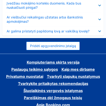
Suglausta
Įvedžiau mokėjimo kortelės duomenis. Kada bus
nuskaičiuoti pinigai?
Suglausta
Ar viešbučiui reikalingas užstatas arba išankstinis
apmokėjimas?
Suglausta
Ar galima pristatyti papildomą lovą ar vaikišką lovelę?
Pridėti apgyvendinimo įstaigą
Kompiuteriams skirta versija
Paslaugų teikimo sąlygos
Kaip mes dirbame
Privatumo nuostatai
Tvarkyti slapukų nustatymus
Tvarkykite pritaikytas rekomendacijas
Šiuolaikinės vergovės įstatymas
Pareiškimas dėl žmogaus teisių
Apie Booking.com