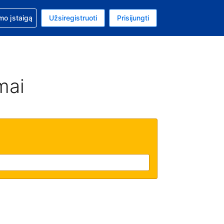
mo
mo įstaigą
Užsiregistruoti
Prisijungti
ta: Jungtinių Valstijų doleris
ta kalba: Lietuvių
mai