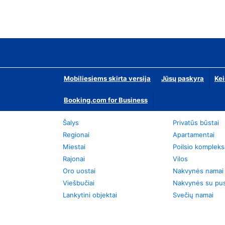
Mobiliesiems skirta versija
Jūsų paskyra
Kei
Booking.com for Business
Šalys
Privatūs būstai
Regionai
Apartamentai
Miestai
Poilsio kompleks
Rajonai
Vilos
Oro uostai
Nakvynės namai
Viešbučiai
Nakvynės su pus
Lankytini objektai
Svečių namai