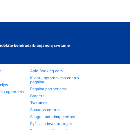
ridėkite bendradarbiaujančią svetainę
a
Apie Booking.com
Klientų aptarnavimo centro
pagalba
cijos
Pagalba partneriams
onių agentams
Careers
Tvarumas
Spaudos centras
Saugos patarimų centras
Ryšiai su investuotojais