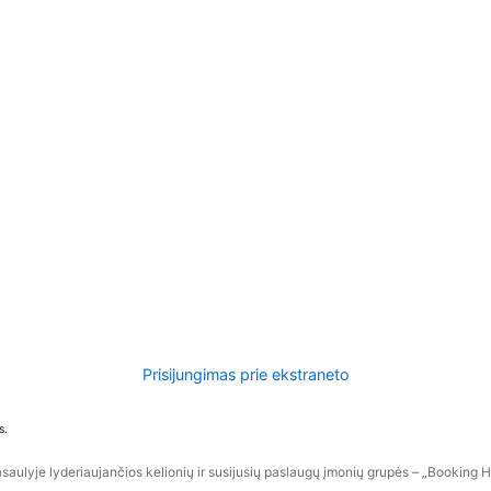
Prisijungimas prie ekstraneto
s.
aulyje lyderiaujančios kelionių ir susijusių paslaugų įmonių grupės – „Booking Hol