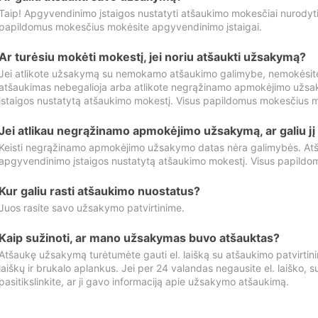
Taip! Apgyvendinimo įstaigos nustatyti atšaukimo mokesčiai nurody
papildomus mokesčius mokėsite apgyvendinimo įstaigai.
Ar turėsiu mokėti mokestį, jei noriu atšaukti užsakymą?
Jei atlikote užsakymą su nemokamo atšaukimo galimybe, nemokėsit
atšaukimas nebegalioja arba atlikote negrąžinamo apmokėjimo užsa
įstaigos nustatytą atšaukimo mokestį. Visus papildomus mokesčius m
Jei atlikau negrąžinamo apmokėjimo užsakymą, ar galiu jį 
Keisti negrąžinamo apmokėjimo užsakymo datas nėra galimybės. Atš
apgyvendinimo įstaigos nustatytą atšaukimo mokestį. Visus papildo
Kur galiu rasti atšaukimo nuostatus?
Juos rasite savo užsakymo patvirtinime.
Kaip sužinoti, ar mano užsakymas buvo atšauktas?
Atšaukę užsakymą turėtumėte gauti el. laišką su atšaukimo patvirtini
laiškų ir brukalo aplankus. Jei per 24 valandas negausite el. laiško, s
pasitikslinkite, ar ji gavo informaciją apie užsakymo atšaukimą.