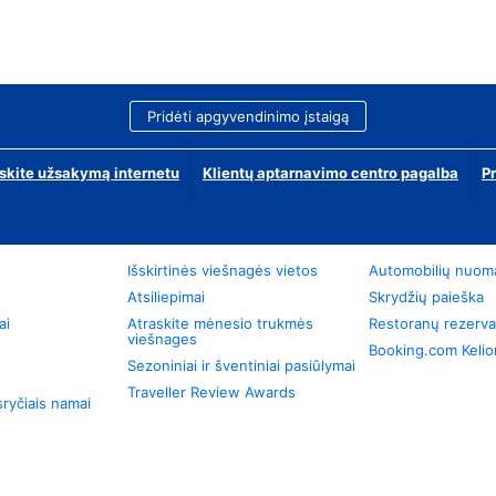
Pridėti apgyvendinimo įstaigą
skite užsakymą internetu
Klientų aptarnavimo centro pagalba
P
Išskirtinės viešnagės vietos
Automobilių nuom
Atsiliepimai
Skrydžių paieška
ai
Atraskite mėnesio trukmės
Restoranų rezerva
viešnages
Booking.com Keli
Sezoniniai ir šventiniai pasiūlymai
Traveller Review Awards
ryčiais namai