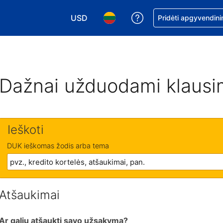
USD
Pagalba dėl užsaky
Pridėti apgyvendini
Pasirinkite valiutą. Jūsų pasirinkta valiu
Pasirinkite kalbą. Jūsų pasirink
Dažnai užduodami klausi
Ieškoti
DUK ieškomas žodis arba tema
Atšaukimai
Ar galiu atšaukti savo užsakymą?