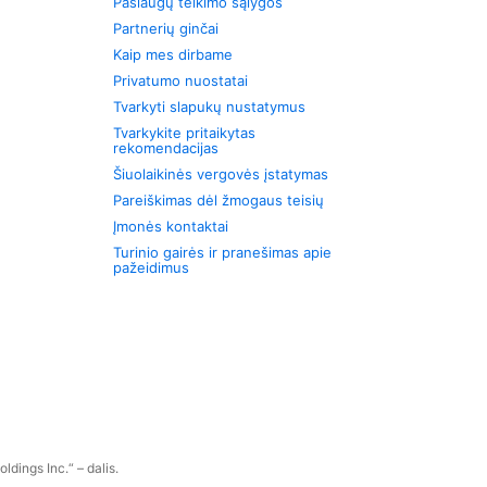
Paslaugų teikimo sąlygos
Partnerių ginčai
Kaip mes dirbame
Privatumo nuostatai
Tvarkyti slapukų nustatymus
Tvarkykite pritaikytas
rekomendacijas
Šiuolaikinės vergovės įstatymas
Pareiškimas dėl žmogaus teisių
Įmonės kontaktai
Turinio gairės ir pranešimas apie
pažeidimus
dings Inc.“ – dalis.