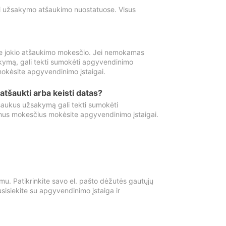
ti užsakymo atšaukimo nuostatuose. Visus
e jokio atšaukimo mokesčio. Jei nemokamas
kymą, gali tekti sumokėti apgyvendinimo
okėsite apgyvendinimo įstaigai.
atšaukti arba keisti datas?
aukus užsakymą gali tekti sumokėti
mus mokesčius mokėsite apgyvendinimo įstaigai.
mu. Patikrinkite savo el. pašto dėžutės gautųjų
usisiekite su apgyvendinimo įstaiga ir