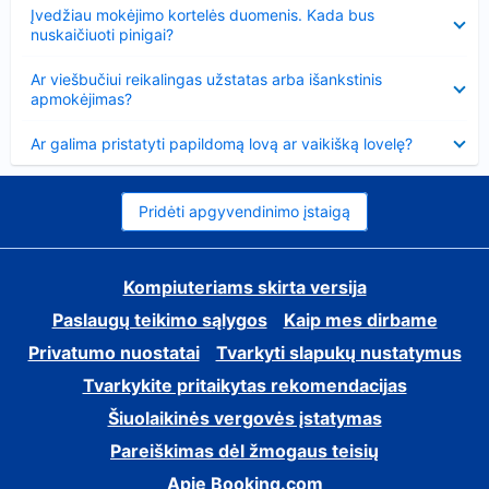
Suglausta
Įvedžiau mokėjimo kortelės duomenis. Kada bus
nuskaičiuoti pinigai?
Suglausta
Ar viešbučiui reikalingas užstatas arba išankstinis
apmokėjimas?
Suglausta
Ar galima pristatyti papildomą lovą ar vaikišką lovelę?
Pridėti apgyvendinimo įstaigą
Kompiuteriams skirta versija
Paslaugų teikimo sąlygos
Kaip mes dirbame
Privatumo nuostatai
Tvarkyti slapukų nustatymus
Tvarkykite pritaikytas rekomendacijas
Šiuolaikinės vergovės įstatymas
Pareiškimas dėl žmogaus teisių
Apie Booking.com