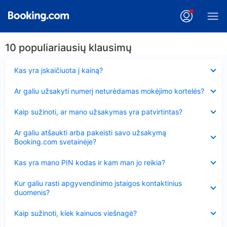
10 populiariausių klausimų
Suglausta
Kas yra įskaičiuota į kainą?
Suglausta
Ar galiu užsakyti numerį neturėdamas mokėjimo kortelės?
Suglausta
Kaip sužinoti, ar mano užsakymas yra patvirtintas?
Suglausta
Ar galiu atšaukti arba pakeisti savo užsakymą
Booking.com svetainėje?
Suglausta
Kas yra mano PIN kodas ir kam man jo reikia?
Suglausta
Kur galiu rasti apgyvendinimo įstaigos kontaktinius
duomenis?
Suglausta
Kaip sužinoti, kiek kainuos viešnagė?