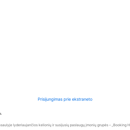
Prisijungimas prie ekstraneto
s.
aulyje lyderiaujančios kelionių ir susijusių paslaugų įmonių grupės – „Booking Hol