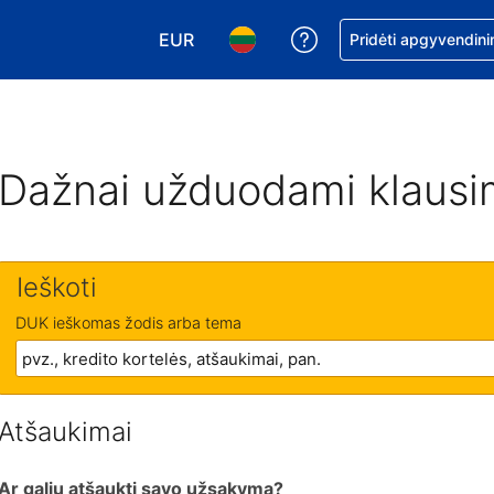
EUR
Pagalba dėl užsaky
Pridėti apgyvendini
Pasirinkite valiutą. Jūsų pasirinkta vali
Pasirinkite kalbą. Jūsų pasirink
Dažnai užduodami klausi
Ieškoti
DUK ieškomas žodis arba tema
Atšaukimai
Ar galiu atšaukti savo užsakymą?