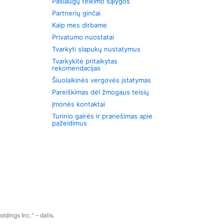
Paslaugų teikimo sąlygos
Partnerių ginčai
Kaip mes dirbame
Privatumo nuostatai
Tvarkyti slapukų nustatymus
Tvarkykite pritaikytas
rekomendacijas
Šiuolaikinės vergovės įstatymas
Pareiškimas dėl žmogaus teisių
Įmonės kontaktai
Turinio gairės ir pranešimas apie
pažeidimus
dings Inc.“ – dalis.