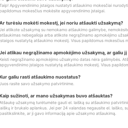
Taip! Apgyvendinimo įstaigos nustatyti atšaukimo mokesčiai nurody
papildomus mokesčius mokėsite apgyvendinimo įstaigai.
Ar turėsiu mokėti mokestį, jei noriu atšaukti užsakymą?
Jei atlikote užsakymą su nemokamo atšaukimo galimybe, nemokėsit
atšaukimas nebegalioja arba atlikote negrąžinamo apmokėjimo užsa
įstaigos nustatytą atšaukimo mokestį. Visus papildomus mokesčius m
Jei atlikau negrąžinamo apmokėjimo užsakymą, ar galiu jį 
Keisti negrąžinamo apmokėjimo užsakymo datas nėra galimybės. Atš
apgyvendinimo įstaigos nustatytą atšaukimo mokestį. Visus papildo
Kur galiu rasti atšaukimo nuostatus?
Juos rasite savo užsakymo patvirtinime.
Kaip sužinoti, ar mano užsakymas buvo atšauktas?
Atšaukę užsakymą turėtumėte gauti el. laišką su atšaukimo patvirtini
laiškų ir brukalo aplankus. Jei per 24 valandas negausite el. laiško, s
pasitikslinkite, ar ji gavo informaciją apie užsakymo atšaukimą.