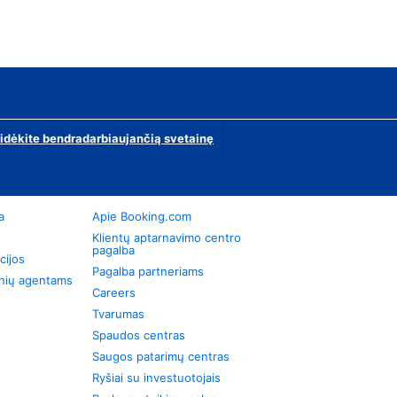
ridėkite bendradarbiaujančią svetainę
a
Apie Booking.com
Klientų aptarnavimo centro
pagalba
cijos
Pagalba partneriams
onių agentams
Careers
Tvarumas
Spaudos centras
Saugos patarimų centras
Ryšiai su investuotojais