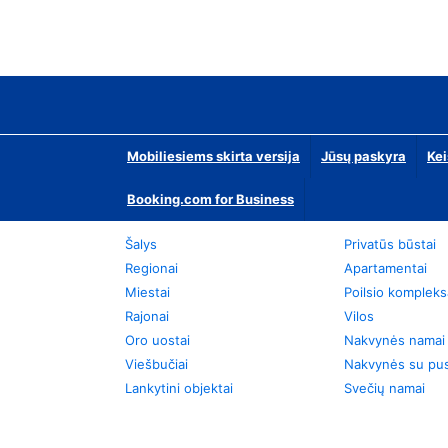
Mobiliesiems skirta versija
Jūsų paskyra
Kei
Booking.com for Business
Šalys
Privatūs būstai
Regionai
Apartamentai
Miestai
Poilsio kompleks
Rajonai
Vilos
Oro uostai
Nakvynės namai
Viešbučiai
Nakvynės su pus
Lankytini objektai
Svečių namai