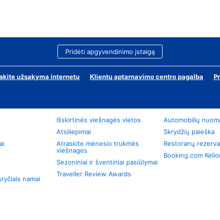
Pridėti apgyvendinimo įstaigą
skite užsakymą internetu
Klientų aptarnavimo centro pagalba
P
Išskirtinės viešnagės vietos
Automobilių nuom
Atsiliepimai
Skrydžių paieška
ai
Atraskite mėnesio trukmės
Restoranų rezerva
viešnages
Booking.com Keli
Sezoniniai ir šventiniai pasiūlymai
Traveller Review Awards
ryčiais namai