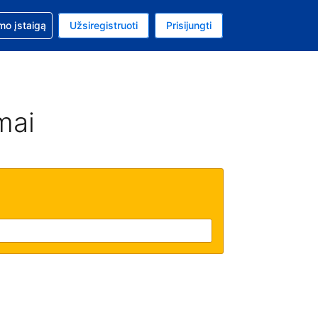
mo
mo įstaigą
Užsiregistruoti
Prisijungti
uta: Euras
ta kalba: Lietuvių
mai