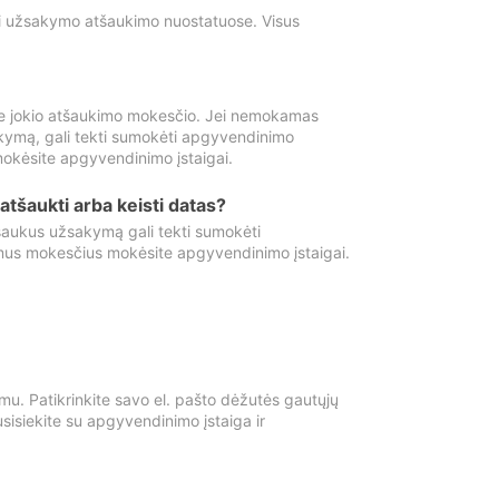
ti užsakymo atšaukimo nuostatuose. Visus
e jokio atšaukimo mokesčio. Jei nemokamas
kymą, gali tekti sumokėti apgyvendinimo
okėsite apgyvendinimo įstaigai.
atšaukti arba keisti datas?
aukus užsakymą gali tekti sumokėti
mus mokesčius mokėsite apgyvendinimo įstaigai.
mu. Patikrinkite savo el. pašto dėžutės gautųjų
usisiekite su apgyvendinimo įstaiga ir