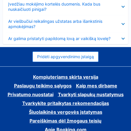
Suglausta
Įvedžiau mokėjimo kortelės duomenis. Kada bus
nuskaičiuoti pinigai?
Suglausta
Ar viešbučiui reikalingas užstatas arba išankstinis
apmokėjimas?
Suglausta
Ar galima pristatyti papildomą lovą ar vaikišką lovelę?
Pridėti apgyvendinimo įstaigą
Kompiuteriams skirta versija
Paslaugų teikimo sąlygos
Kaip mes dirbame
Privatumo nuostatai
Tvarkyti slapukų nustatymus
Tvarkykite pritaikytas rekomendacijas
Šiuolaikinės vergovės įstatymas
Pareiškimas dėl žmogaus teisių
Apie Booking.com