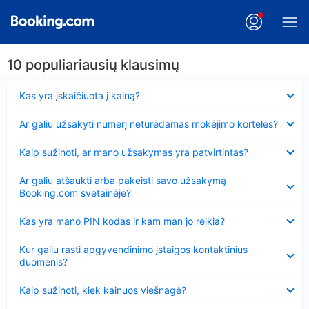
10 populiariausių klausimų
Suglausta
Kas yra įskaičiuota į kainą?
Suglausta
Ar galiu užsakyti numerį neturėdamas mokėjimo kortelės?
Suglausta
Kaip sužinoti, ar mano užsakymas yra patvirtintas?
Suglausta
Ar galiu atšaukti arba pakeisti savo užsakymą
Booking.com svetainėje?
Suglausta
Kas yra mano PIN kodas ir kam man jo reikia?
Suglausta
Kur galiu rasti apgyvendinimo įstaigos kontaktinius
duomenis?
Suglausta
Kaip sužinoti, kiek kainuos viešnagė?