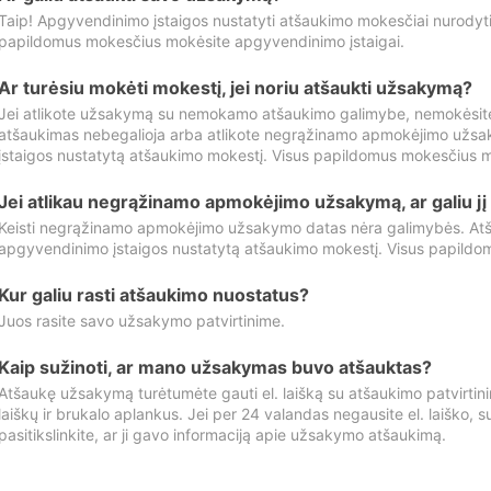
Taip! Apgyvendinimo įstaigos nustatyti atšaukimo mokesčiai nurody
papildomus mokesčius mokėsite apgyvendinimo įstaigai.
Ar turėsiu mokėti mokestį, jei noriu atšaukti užsakymą?
Jei atlikote užsakymą su nemokamo atšaukimo galimybe, nemokėsit
atšaukimas nebegalioja arba atlikote negrąžinamo apmokėjimo užsa
įstaigos nustatytą atšaukimo mokestį. Visus papildomus mokesčius m
Jei atlikau negrąžinamo apmokėjimo užsakymą, ar galiu jį 
Keisti negrąžinamo apmokėjimo užsakymo datas nėra galimybės. Atš
apgyvendinimo įstaigos nustatytą atšaukimo mokestį. Visus papildo
Kur galiu rasti atšaukimo nuostatus?
Juos rasite savo užsakymo patvirtinime.
Kaip sužinoti, ar mano užsakymas buvo atšauktas?
Atšaukę užsakymą turėtumėte gauti el. laišką su atšaukimo patvirtini
laiškų ir brukalo aplankus. Jei per 24 valandas negausite el. laiško, s
pasitikslinkite, ar ji gavo informaciją apie užsakymo atšaukimą.