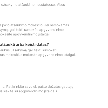
ti užsakymo atšaukimo nuostatuose. Visus
e jokio atšaukimo mokesčio. Jei nemokamas
kymą, gali tekti sumokėti apgyvendinimo
okėsite apgyvendinimo įstaigai.
atšaukti arba keisti datas?
aukus užsakymą gali tekti sumokėti
mus mokesčius mokėsite apgyvendinimo įstaigai.
mu. Patikrinkite savo el. pašto dėžutės gautųjų
usisiekite su apgyvendinimo įstaiga ir