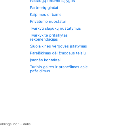
Paslaugų teikimo sąlygos
Partnerių ginčai
Kaip mes dirbame
Privatumo nuostatai
Tvarkyti slapukų nustatymus
Tvarkykite pritaikytas
rekomendacijas
Šiuolaikinės vergovės įstatymas
Pareiškimas dėl žmogaus teisių
Įmonės kontaktai
Turinio gairės ir pranešimas apie
pažeidimus
dings Inc.“ – dalis.