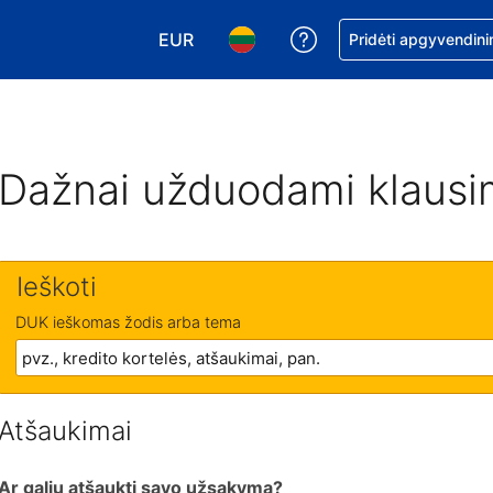
EUR
Pagalba dėl užsaky
Pridėti apgyvendini
Pasirinkite valiutą. Jūsų pasirinkta vali
Pasirinkite kalbą. Jūsų pasirink
Dažnai užduodami klausi
Ieškoti
DUK ieškomas žodis arba tema
Atšaukimai
Ar galiu atšaukti savo užsakymą?