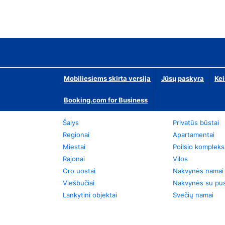
Mobiliesiems skirta versija
Jūsų paskyra
Kei
Booking.com for Business
Šalys
Privatūs būstai
Regionai
Apartamentai
Miestai
Poilsio kompleks
Rajonai
Vilos
Oro uostai
Nakvynės namai
Viešbučiai
Nakvynės su pus
Lankytini objektai
Svečių namai