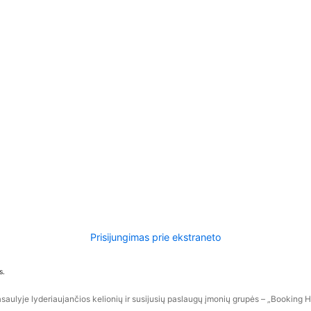
Prisijungimas prie ekstraneto
s.
aulyje lyderiaujančios kelionių ir susijusių paslaugų įmonių grupės – „Booking Hol