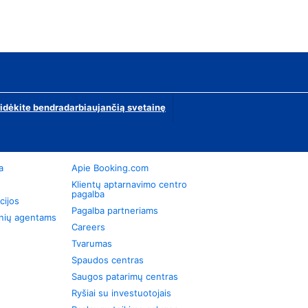
ridėkite bendradarbiaujančią svetainę
a
Apie Booking.com
Klientų aptarnavimo centro
pagalba
cijos
Pagalba partneriams
onių agentams
Careers
Tvarumas
Spaudos centras
Saugos patarimų centras
Ryšiai su investuotojais