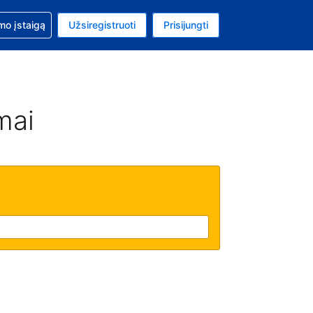
mo
mo įstaigą
Užsiregistruoti
Prisijungti
uta: Euras
ta kalba: Lietuvių
mai