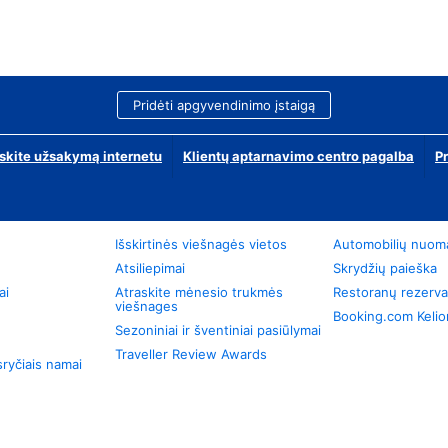
Pridėti apgyvendinimo įstaigą
skite užsakymą internetu
Klientų aptarnavimo centro pagalba
P
Išskirtinės viešnagės vietos
Automobilių nuom
Atsiliepimai
Skrydžių paieška
ai
Atraskite mėnesio trukmės
Restoranų rezerva
viešnages
Booking.com Keli
Sezoniniai ir šventiniai pasiūlymai
Traveller Review Awards
ryčiais namai