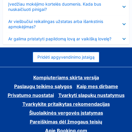
Suglausta
Įvedžiau mokėjimo kortelės duomenis. Kada bus
nuskaičiuoti pinigai?
Suglausta
Ar viešbučiui reikalingas užstatas arba išankstinis
apmokėjimas?
Suglausta
Ar galima pristatyti papildomą lovą ar vaikišką lovelę?
Pridėti apgyvendinimo įstaigą
Kompiuteriams skirta versija
Paslaugų teikimo sąlygos
Kaip mes dirbame
Privatumo nuostatai
Tvarkyti slapukų nustatymus
Tvarkykite pritaikytas rekomendacijas
Šiuolaikinės vergovės įstatymas
Pareiškimas dėl žmogaus teisių
Apie Booking.com