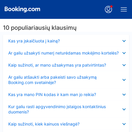
10 populiariausių klausimų
Suglausta
Kas yra įskaičiuota į kainą?
Suglausta
Ar galiu užsakyti numerį neturėdamas mokėjimo kortelės?
Suglausta
Kaip sužinoti, ar mano užsakymas yra patvirtintas?
Suglausta
Ar galiu atšaukti arba pakeisti savo užsakymą
Booking.com svetainėje?
Suglausta
Kas yra mano PIN kodas ir kam man jo reikia?
Suglausta
Kur galiu rasti apgyvendinimo įstaigos kontaktinius
duomenis?
Suglausta
Kaip sužinoti, kiek kainuos viešnagė?