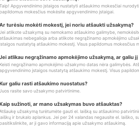
Taip! Apgyvendinimo įstaigos nustatyti atšaukimo mokesčiai nurody
papildomus mokesčius mokėsite apgyvendinimo įstaigai.
Ar turėsiu mokėti mokestį, jei noriu atšaukti užsakymą?
Jei atlikote užsakymą su nemokamo atšaukimo galimybe, nemokėsit
atšaukimas nebegalioja arba atlikote negrąžinamo apmokėjimo užsa
įstaigos nustatytą atšaukimo mokestį. Visus papildomus mokesčius m
Jei atlikau negrąžinamo apmokėjimo užsakymą, ar galiu jį 
Keisti negrąžinamo apmokėjimo užsakymo datas nėra galimybės. Atš
apgyvendinimo įstaigos nustatytą atšaukimo mokestį. Visus papildo
Kur galiu rasti atšaukimo nuostatus?
Juos rasite savo užsakymo patvirtinime.
Kaip sužinoti, ar mano užsakymas buvo atšauktas?
Atšaukę užsakymą turėtumėte gauti el. laišką su atšaukimo patvirtini
laiškų ir brukalo aplankus. Jei per 24 valandas negausite el. laiško, s
pasitikslinkite, ar ji gavo informaciją apie užsakymo atšaukimą.