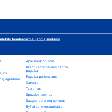
ridėkite bendradarbiaujančią svetainę
a
Apie Booking.com
Klientų aptarnavimo centro
pagalba
cijos
Pagalba partneriams
onių agentams
Careers
Tvarumas
Spaudos centras
Saugos patarimų centras
Ryšiai su investuotojais