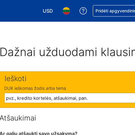
USD
Pagalba dėl užsaky
Pridėti apgyvendini
Pasirinkite valiutą. Jūsų pasirinkta valiu
Pasirinkite kalbą. Jūsų pasirink
Dažnai užduodami klausi
Ieškoti
DUK ieškomas žodis arba tema
Atšaukimai
Ar galiu atšaukti savo užsakymą?