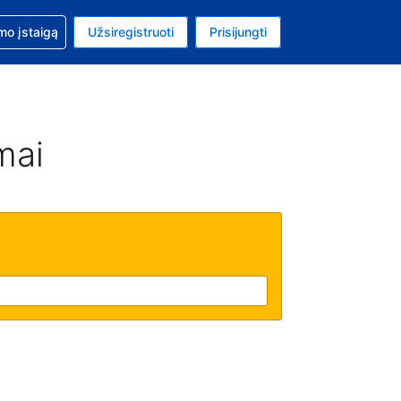
mo
mo įstaigą
Užsiregistruoti
Prisijungti
ta: Jungtinių Valstijų doleris
ta kalba: Lietuvių
mai