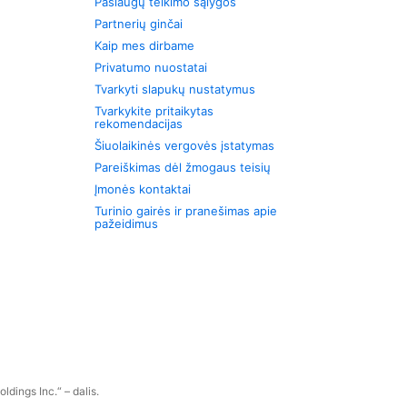
Paslaugų teikimo sąlygos
Partnerių ginčai
Kaip mes dirbame
Privatumo nuostatai
Tvarkyti slapukų nustatymus
Tvarkykite pritaikytas
rekomendacijas
Šiuolaikinės vergovės įstatymas
Pareiškimas dėl žmogaus teisių
Įmonės kontaktai
Turinio gairės ir pranešimas apie
pažeidimus
dings Inc.“ – dalis.