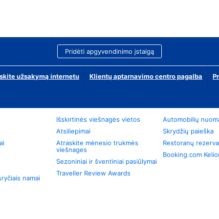
Pridėti apgyvendinimo įstaigą
skite užsakymą internetu
Klientų aptarnavimo centro pagalba
P
Išskirtinės viešnagės vietos
Automobilių nuom
Atsiliepimai
Skrydžių paieška
ai
Atraskite mėnesio trukmės
Restoranų rezerva
viešnages
Booking.com Keli
Sezoniniai ir šventiniai pasiūlymai
Traveller Review Awards
ryčiais namai