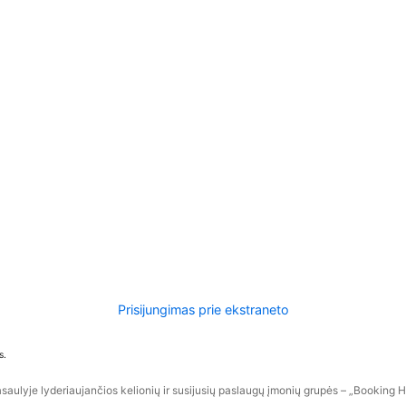
Prisijungimas prie ekstraneto
s.
aulyje lyderiaujančios kelionių ir susijusių paslaugų įmonių grupės – „Booking Hol