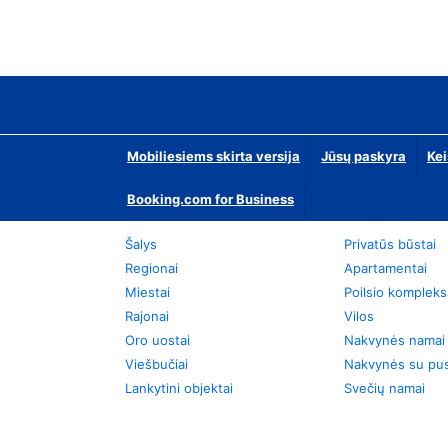
Mobiliesiems skirta versija
Jūsų paskyra
Kei
Booking.com for Business
Šalys
Privatūs būstai
Regionai
Apartamentai
Miestai
Poilsio kompleks
Rajonai
Vilos
Oro uostai
Nakvynės namai
Viešbučiai
Nakvynės su pus
Lankytini objektai
Svečių namai