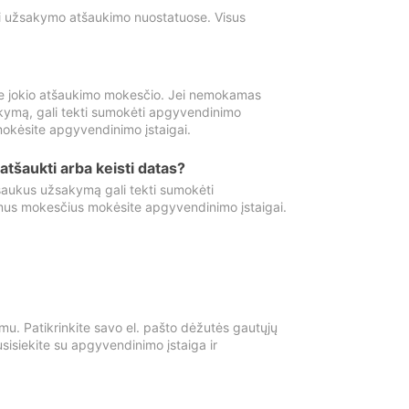
ti užsakymo atšaukimo nuostatuose. Visus
e jokio atšaukimo mokesčio. Jei nemokamas
kymą, gali tekti sumokėti apgyvendinimo
okėsite apgyvendinimo įstaigai.
atšaukti arba keisti datas?
aukus užsakymą gali tekti sumokėti
mus mokesčius mokėsite apgyvendinimo įstaigai.
mu. Patikrinkite savo el. pašto dėžutės gautųjų
usisiekite su apgyvendinimo įstaiga ir