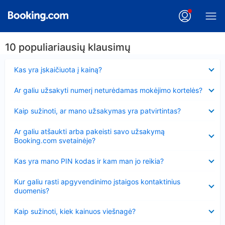
10 populiariausių klausimų
Suglausta
Kas yra įskaičiuota į kainą?
Suglausta
Ar galiu užsakyti numerį neturėdamas mokėjimo kortelės?
Suglausta
Kaip sužinoti, ar mano užsakymas yra patvirtintas?
Suglausta
Ar galiu atšaukti arba pakeisti savo užsakymą
Booking.com svetainėje?
Suglausta
Kas yra mano PIN kodas ir kam man jo reikia?
Suglausta
Kur galiu rasti apgyvendinimo įstaigos kontaktinius
duomenis?
Suglausta
Kaip sužinoti, kiek kainuos viešnagė?