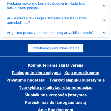
Suglausta
Įvedžiau mokėjimo kortelės duomenis. Kada bus
nuskaičiuoti pinigai?
Suglausta
Ar viešbučiui reikalingas užstatas arba išankstinis
apmokėjimas?
Suglausta
Ar galima pristatyti papildomą lovą ar vaikišką lovelę?
Pridėti apgyvendinimo įstaigą
Kompiuteriams skirta versija
Paslaugų teikimo sąlygos
Kaip mes dirbame
Privatumo nuostatai
Tvarkyti slapukų nustatymus
Tvarkykite pritaikytas rekomendacijas
Šiuolaikinės vergovės įstatymas
Pareiškimas dėl žmogaus teisių
Apie Booking.com