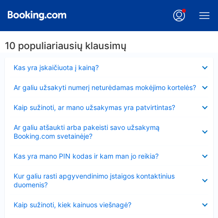
10 populiariausių klausimų
Suglausta
Kas yra įskaičiuota į kainą?
Suglausta
Ar galiu užsakyti numerį neturėdamas mokėjimo kortelės?
Suglausta
Kaip sužinoti, ar mano užsakymas yra patvirtintas?
Suglausta
Ar galiu atšaukti arba pakeisti savo užsakymą
Booking.com svetainėje?
Suglausta
Kas yra mano PIN kodas ir kam man jo reikia?
Suglausta
Kur galiu rasti apgyvendinimo įstaigos kontaktinius
duomenis?
Suglausta
Kaip sužinoti, kiek kainuos viešnagė?