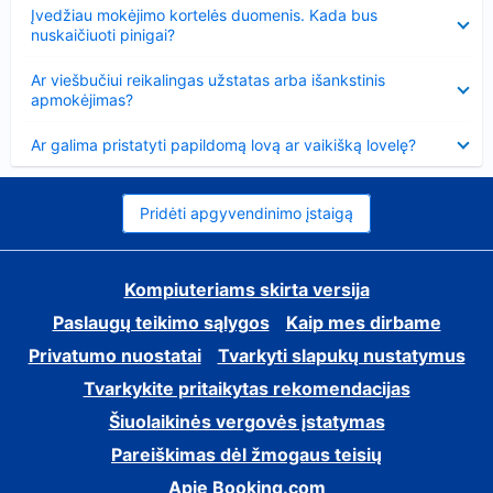
Suglausta
Įvedžiau mokėjimo kortelės duomenis. Kada bus
nuskaičiuoti pinigai?
Suglausta
Ar viešbučiui reikalingas užstatas arba išankstinis
apmokėjimas?
Suglausta
Ar galima pristatyti papildomą lovą ar vaikišką lovelę?
Pridėti apgyvendinimo įstaigą
Kompiuteriams skirta versija
Paslaugų teikimo sąlygos
Kaip mes dirbame
Privatumo nuostatai
Tvarkyti slapukų nustatymus
Tvarkykite pritaikytas rekomendacijas
Šiuolaikinės vergovės įstatymas
Pareiškimas dėl žmogaus teisių
Apie Booking.com