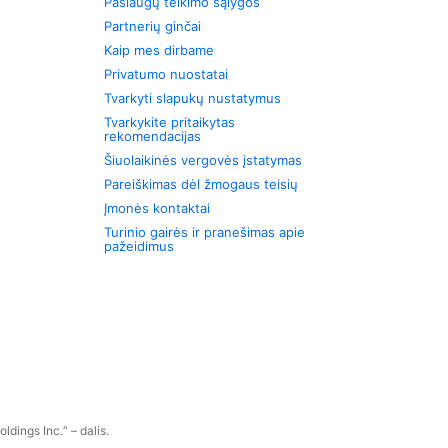
Paslaugų teikimo sąlygos
Partnerių ginčai
Kaip mes dirbame
Privatumo nuostatai
Tvarkyti slapukų nustatymus
Tvarkykite pritaikytas
rekomendacijas
Šiuolaikinės vergovės įstatymas
Pareiškimas dėl žmogaus teisių
Įmonės kontaktai
Turinio gairės ir pranešimas apie
pažeidimus
dings Inc.“ – dalis.