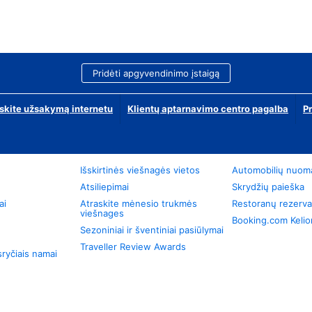
Pridėti apgyvendinimo įstaigą
skite užsakymą internetu
Klientų aptarnavimo centro pagalba
P
Išskirtinės viešnagės vietos
Automobilių nuom
Atsiliepimai
Skrydžių paieška
ai
Atraskite mėnesio trukmės
Restoranų rezerva
viešnages
Booking.com Keli
Sezoniniai ir šventiniai pasiūlymai
Traveller Review Awards
ryčiais namai