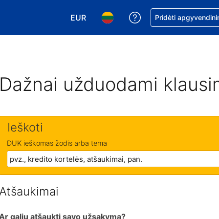
EUR
Pagalba dėl užsaky
Pridėti apgyvendini
Pasirinkite valiutą. Jūsų pasirinkta vali
Pasirinkite kalbą. Jūsų pasirink
Dažnai užduodami klausi
Ieškoti
DUK ieškomas žodis arba tema
Atšaukimai
Ar galiu atšaukti savo užsakymą?