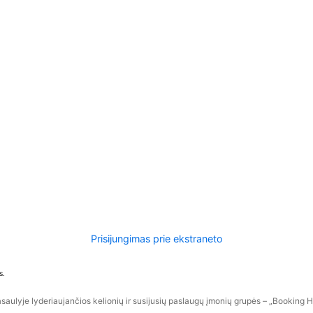
Prisijungimas prie ekstraneto
s.
aulyje lyderiaujančios kelionių ir susijusių paslaugų įmonių grupės – „Booking Hol