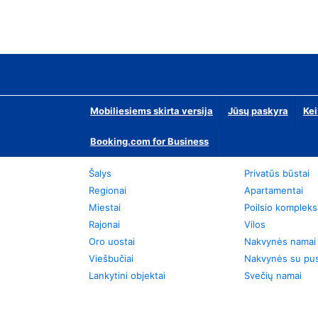
Mobiliesiems skirta versija
Jūsų paskyra
Kei
Booking.com for Business
Šalys
Privatūs būstai
Regionai
Apartamentai
Miestai
Poilsio kompleks
Rajonai
Vilos
Oro uostai
Nakvynės namai
Viešbučiai
Nakvynės su pus
Lankytini objektai
Svečių namai