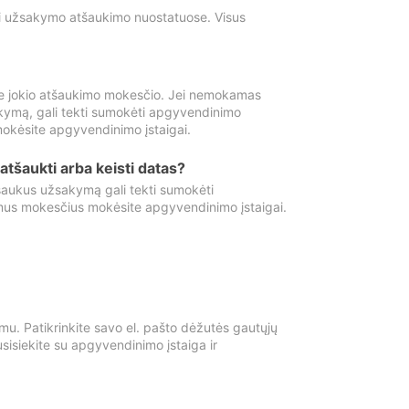
ti užsakymo atšaukimo nuostatuose. Visus
e jokio atšaukimo mokesčio. Jei nemokamas
kymą, gali tekti sumokėti apgyvendinimo
okėsite apgyvendinimo įstaigai.
atšaukti arba keisti datas?
aukus užsakymą gali tekti sumokėti
mus mokesčius mokėsite apgyvendinimo įstaigai.
mu. Patikrinkite savo el. pašto dėžutės gautųjų
usisiekite su apgyvendinimo įstaiga ir