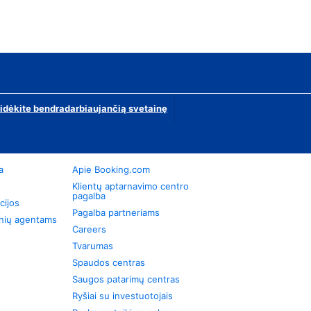
ridėkite bendradarbiaujančią svetainę
a
Apie Booking.com
Klientų aptarnavimo centro
pagalba
cijos
Pagalba partneriams
onių agentams
Careers
Tvarumas
Spaudos centras
Saugos patarimų centras
Ryšiai su investuotojais