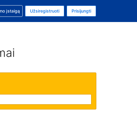
mo
mo įstaigą
Užsiregistruoti
Prisijungti
uta: Euras
ta kalba: Lietuvių
mai