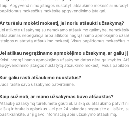
Taip! Apgyvendinimo įstaigos nustatyti atšaukimo mokesčiai nurody
papildomus mokesčius mokėsite apgyvendinimo įstaigai.
Ar turėsiu mokėti mokestį, jei noriu atšaukti užsakymą?
Jei atlikote užsakymą su nemokamo atšaukimo galimybe, nemokėsit
atšaukimas nebegalioja arba atlikote negrąžinamo apmokėjimo užsa
įstaigos nustatytą atšaukimo mokestį. Visus papildomus mokesčius m
Jei atlikau negrąžinamo apmokėjimo užsakymą, ar galiu jį 
Keisti negrąžinamo apmokėjimo užsakymo datas nėra galimybės. Atš
apgyvendinimo įstaigos nustatytą atšaukimo mokestį. Visus papildo
Kur galiu rasti atšaukimo nuostatus?
Juos rasite savo užsakymo patvirtinime.
Kaip sužinoti, ar mano užsakymas buvo atšauktas?
Atšaukę užsakymą turėtumėte gauti el. laišką su atšaukimo patvirtini
laiškų ir brukalo aplankus. Jei per 24 valandas negausite el. laiško, s
pasitikslinkite, ar ji gavo informaciją apie užsakymo atšaukimą.