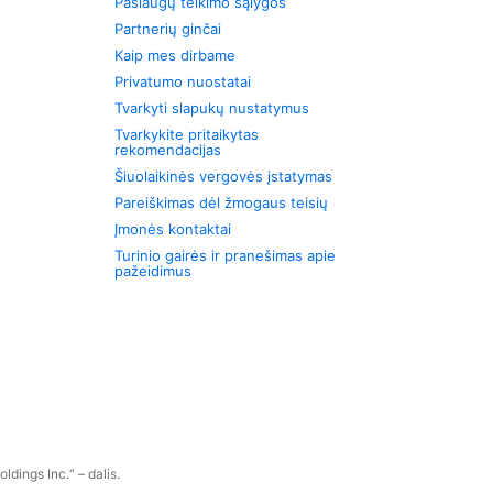
Paslaugų teikimo sąlygos
Partnerių ginčai
Kaip mes dirbame
Privatumo nuostatai
Tvarkyti slapukų nustatymus
Tvarkykite pritaikytas
rekomendacijas
Šiuolaikinės vergovės įstatymas
Pareiškimas dėl žmogaus teisių
Įmonės kontaktai
Turinio gairės ir pranešimas apie
pažeidimus
dings Inc.“ – dalis.