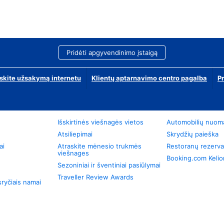
Pridėti apgyvendinimo įstaigą
skite užsakymą internetu
Klientų aptarnavimo centro pagalba
P
Išskirtinės viešnagės vietos
Automobilių nuom
Atsiliepimai
Skrydžių paieška
ai
Atraskite mėnesio trukmės
Restoranų rezerva
viešnages
Booking.com Keli
Sezoniniai ir šventiniai pasiūlymai
Traveller Review Awards
ryčiais namai