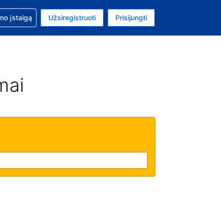
mo
mo įstaigą
Užsiregistruoti
Prisijungti
ta: Jungtinių Valstijų doleris
ta kalba: Lietuvių
mai