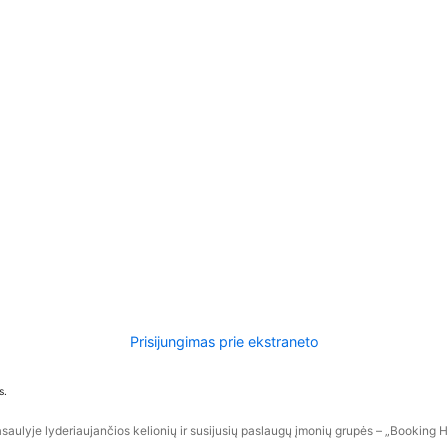
Prisijungimas prie ekstraneto
s.
aulyje lyderiaujančios kelionių ir susijusių paslaugų įmonių grupės – „Booking Hol