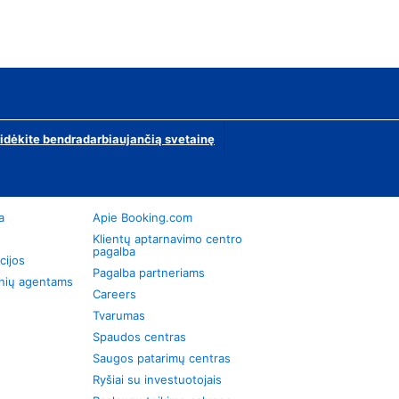
ridėkite bendradarbiaujančią svetainę
a
Apie Booking.com
Klientų aptarnavimo centro
pagalba
cijos
Pagalba partneriams
onių agentams
Careers
Tvarumas
Spaudos centras
Saugos patarimų centras
Ryšiai su investuotojais