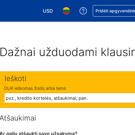
USD
Pagalba dėl užsaky
Pridėti apgyvendini
Pasirinkite valiutą. Jūsų pasirinkta valiu
Pasirinkite kalbą. Jūsų pasirink
Dažnai užduodami klausi
Ieškoti
DUK ieškomas žodis arba tema
Atšaukimai
Ar galiu atšaukti savo užsakymą?