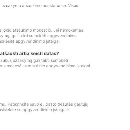
ti užsakymo atšaukimo nuostatuose. Visus
e jokio atšaukimo mokesčio. Jei nemokamas
kymą, gali tekti sumokėti apgyvendinimo
okėsite apgyvendinimo įstaigai.
atšaukti arba keisti datas?
aukus užsakymą gali tekti sumokėti
mus mokesčius mokėsite apgyvendinimo įstaigai.
mu. Patikrinkite savo el. pašto dėžutės gautųjų
usisiekite su apgyvendinimo įstaiga ir