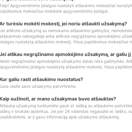
Taip! Apgyvendinimo įstaigos nustatyti atšaukimo mokesčiai nurody
papildomus mokesčius mokėsite apgyvendinimo įstaigai.
Ar turėsiu mokėti mokestį, jei noriu atšaukti užsakymą?
Jei atlikote užsakymą su nemokamo atšaukimo galimybe, nemokėsit
atšaukimas nebegalioja arba atlikote negrąžinamo apmokėjimo užsa
įstaigos nustatytą atšaukimo mokestį. Visus papildomus mokesčius m
Jei atlikau negrąžinamo apmokėjimo užsakymą, ar galiu jį 
Keisti negrąžinamo apmokėjimo užsakymo datas nėra galimybės. Atš
apgyvendinimo įstaigos nustatytą atšaukimo mokestį. Visus papildo
Kur galiu rasti atšaukimo nuostatus?
Juos rasite savo užsakymo patvirtinime.
Kaip sužinoti, ar mano užsakymas buvo atšauktas?
Atšaukę užsakymą turėtumėte gauti el. laišką su atšaukimo patvirtini
laiškų ir brukalo aplankus. Jei per 24 valandas negausite el. laiško, s
pasitikslinkite, ar ji gavo informaciją apie užsakymo atšaukimą.