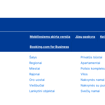
Mobiliesiems skirta versija
Jūsų paskyra
Kei
Booking.com for Business
Šalys
Privatūs būstai
Regionai
Apartamentai
Miestai
Poilsio kompleks
Rajonai
Vilos
Oro uostai
Nakvynės namai
Viešbučiai
Nakvynės su pus
Lankytini objektai
Svečių namai