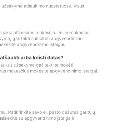
ti užsakymo atšaukimo nuostatuose. Visus
e jokio atšaukimo mokesčio. Jei nemokamas
kymą, gali tekti sumokėti apgyvendinimo
okėsite apgyvendinimo įstaigai.
atšaukti arba keisti datas?
aukus užsakymą gali tekti sumokėti
mus mokesčius mokėsite apgyvendinimo įstaigai.
mu. Patikrinkite savo el. pašto dėžutės gautųjų
usisiekite su apgyvendinimo įstaiga ir