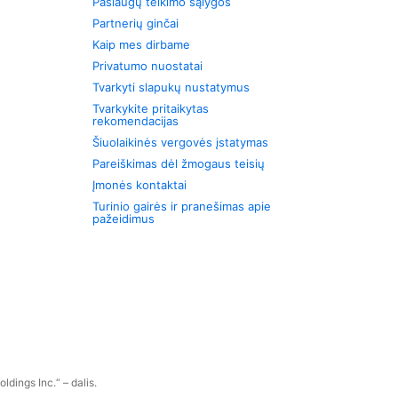
Paslaugų teikimo sąlygos
Partnerių ginčai
Kaip mes dirbame
Privatumo nuostatai
Tvarkyti slapukų nustatymus
Tvarkykite pritaikytas
rekomendacijas
Šiuolaikinės vergovės įstatymas
Pareiškimas dėl žmogaus teisių
Įmonės kontaktai
Turinio gairės ir pranešimas apie
pažeidimus
dings Inc.“ – dalis.