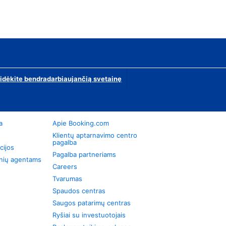
ridėkite bendradarbiaujančią svetainę
a
Apie Booking.com
Klientų aptarnavimo centro
pagalba
cijos
Pagalba partneriams
onių agentams
Careers
Tvarumas
Spaudos centras
Saugos patarimų centras
Ryšiai su investuotojais