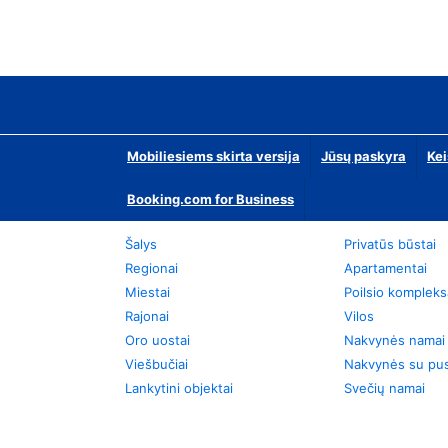
Mobiliesiems skirta versija
Jūsų paskyra
Kei
Booking.com for Business
Šalys
Privatūs būstai
Regionai
Apartamentai
Miestai
Poilsio kompleks
Rajonai
Vilos
Oro uostai
Nakvynės namai
Viešbučiai
Nakvynės su pus
Lankytini objektai
Svečių namai