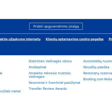
Pridėti apgyvendinimo įstaigą
skite užsakymą internetu
Klientų aptarnavimo centro pagalba
P
Išskirtinės viešnagės vietos
Automobilių nuom
Atsiliepimai
Skrydžių paieška
ai
Atraskite mėnesio trukmės
Restoranų rezerva
viešnages
Booking.com Keli
Sezoniniai ir šventiniai pasiūlymai
Traveller Review Awards
ryčiais namai