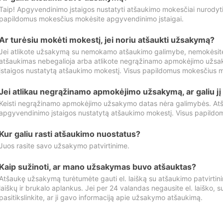
Taip! Apgyvendinimo įstaigos nustatyti atšaukimo mokesčiai nurody
papildomus mokesčius mokėsite apgyvendinimo įstaigai.
Ar turėsiu mokėti mokestį, jei noriu atšaukti užsakymą?
Jei atlikote užsakymą su nemokamo atšaukimo galimybe, nemokėsit
atšaukimas nebegalioja arba atlikote negrąžinamo apmokėjimo užsa
įstaigos nustatytą atšaukimo mokestį. Visus papildomus mokesčius m
Jei atlikau negrąžinamo apmokėjimo užsakymą, ar galiu jį 
Keisti negrąžinamo apmokėjimo užsakymo datas nėra galimybės. Atš
apgyvendinimo įstaigos nustatytą atšaukimo mokestį. Visus papildo
Kur galiu rasti atšaukimo nuostatus?
Juos rasite savo užsakymo patvirtinime.
Kaip sužinoti, ar mano užsakymas buvo atšauktas?
Atšaukę užsakymą turėtumėte gauti el. laišką su atšaukimo patvirtini
laiškų ir brukalo aplankus. Jei per 24 valandas negausite el. laiško, s
pasitikslinkite, ar ji gavo informaciją apie užsakymo atšaukimą.