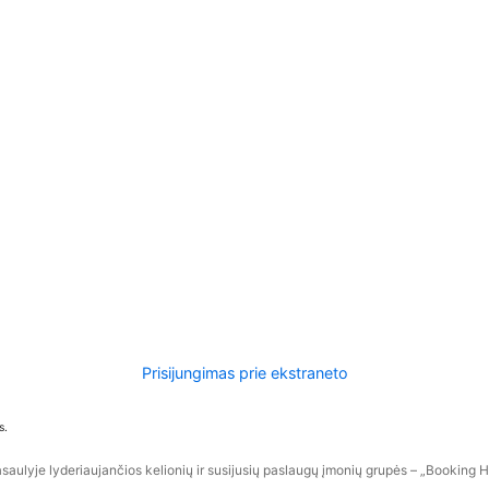
Prisijungimas prie ekstraneto
s.
aulyje lyderiaujančios kelionių ir susijusių paslaugų įmonių grupės – „Booking Hol