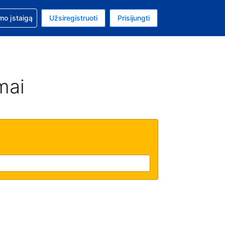
mo
mo įstaigą
Užsiregistruoti
Prisijungti
ta: Jungtinių Valstijų doleris
ta kalba: Lietuvių
mai