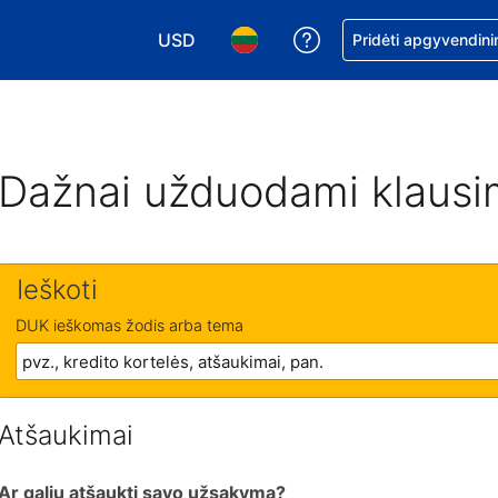
USD
Pagalba dėl užsaky
Pridėti apgyvendini
Pasirinkite valiutą. Jūsų pasirinkta valiu
Pasirinkite kalbą. Jūsų pasirink
Dažnai užduodami klausi
Ieškoti
DUK ieškomas žodis arba tema
Atšaukimai
Ar galiu atšaukti savo užsakymą?