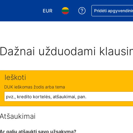
EUR
Pagalba dėl užsaky
Pridėti apgyvendini
Pasirinkite valiutą. Jūsų pasirinkta vali
Pasirinkite kalbą. Jūsų pasirink
Dažnai užduodami klausi
Ieškoti
DUK ieškomas žodis arba tema
Atšaukimai
Ar galiu atšaukti savo užsakymą?