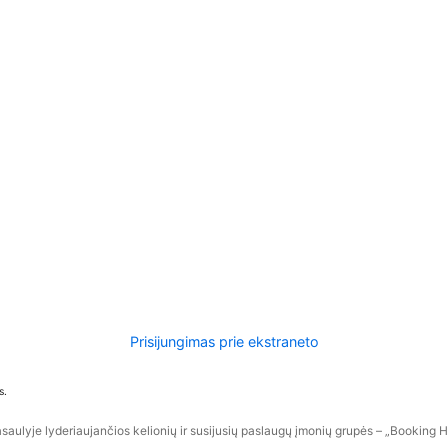
Prisijungimas prie ekstraneto
s.
aulyje lyderiaujančios kelionių ir susijusių paslaugų įmonių grupės – „Booking Hol