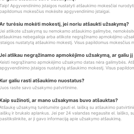
Taip! Apgyvendinimo įstaigos nustatyti atšaukimo mokesčiai nurody
papildomus mokesčius mokėsite apgyvendinimo įstaigai.
Ar turėsiu mokėti mokestį, jei noriu atšaukti užsakymą?
Jei atlikote užsakymą su nemokamo atšaukimo galimybe, nemokėsit
atšaukimas nebegalioja arba atlikote negrąžinamo apmokėjimo užsa
įstaigos nustatytą atšaukimo mokestį. Visus papildomus mokesčius m
Jei atlikau negrąžinamo apmokėjimo užsakymą, ar galiu jį 
Keisti negrąžinamo apmokėjimo užsakymo datas nėra galimybės. Atš
apgyvendinimo įstaigos nustatytą atšaukimo mokestį. Visus papildo
Kur galiu rasti atšaukimo nuostatus?
Juos rasite savo užsakymo patvirtinime.
Kaip sužinoti, ar mano užsakymas buvo atšauktas?
Atšaukę užsakymą turėtumėte gauti el. laišką su atšaukimo patvirtini
laiškų ir brukalo aplankus. Jei per 24 valandas negausite el. laiško, s
pasitikslinkite, ar ji gavo informaciją apie užsakymo atšaukimą.