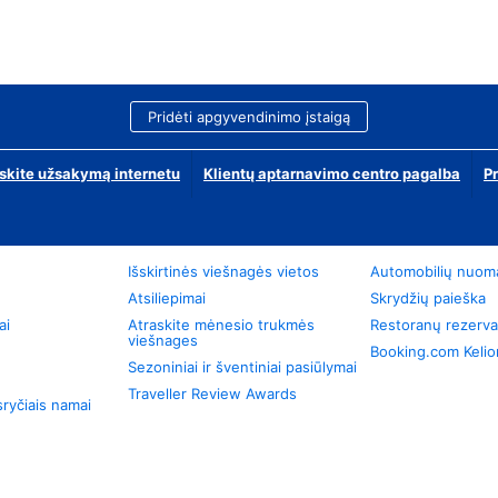
Pridėti apgyvendinimo įstaigą
skite užsakymą internetu
Klientų aptarnavimo centro pagalba
P
Išskirtinės viešnagės vietos
Automobilių nuom
Atsiliepimai
Skrydžių paieška
ai
Atraskite mėnesio trukmės
Restoranų rezerva
viešnages
Booking.com Keli
Sezoniniai ir šventiniai pasiūlymai
Traveller Review Awards
ryčiais namai