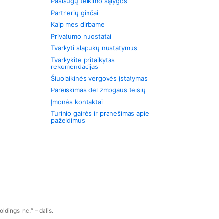
Paslaugų teikimo sąlygos
Partnerių ginčai
Kaip mes dirbame
Privatumo nuostatai
Tvarkyti slapukų nustatymus
Tvarkykite pritaikytas
rekomendacijas
Šiuolaikinės vergovės įstatymas
Pareiškimas dėl žmogaus teisių
Įmonės kontaktai
Turinio gairės ir pranešimas apie
pažeidimus
dings Inc.“ – dalis.