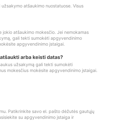
ti užsakymo atšaukimo nuostatuose. Visus
e jokio atšaukimo mokesčio. Jei nemokamas
kymą, gali tekti sumokėti apgyvendinimo
okėsite apgyvendinimo įstaigai.
atšaukti arba keisti datas?
aukus užsakymą gali tekti sumokėti
mus mokesčius mokėsite apgyvendinimo įstaigai.
mu. Patikrinkite savo el. pašto dėžutės gautųjų
usisiekite su apgyvendinimo įstaiga ir