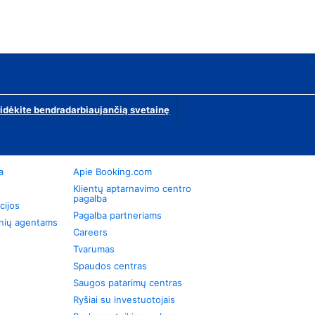
ridėkite bendradarbiaujančią svetainę
a
Apie Booking.com
Klientų aptarnavimo centro
pagalba
cijos
Pagalba partneriams
onių agentams
Careers
Tvarumas
Spaudos centras
Saugos patarimų centras
Ryšiai su investuotojais