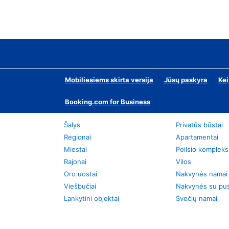
Mobiliesiems skirta versija
Jūsų paskyra
Kei
Booking.com for Business
Šalys
Privatūs būstai
Regionai
Apartamentai
Miestai
Poilsio kompleks
Rajonai
Vilos
Oro uostai
Nakvynės namai
Viešbučiai
Nakvynės su pus
Lankytini objektai
Svečių namai