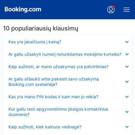
10 populiariausių klausimų
Suglausta
Kas yra įskaičiuota į kainą?
Suglausta
Ar galiu užsakyti numerį neturėdamas mokėjimo kortelės?
Suglausta
Kaip sužinoti, ar mano užsakymas yra patvirtintas?
Suglausta
Ar galiu atšaukti arba pakeisti savo užsakymą
Booking.com svetainėje?
Suglausta
Kas yra mano PIN kodas ir kam man jo reikia?
Suglausta
Kur galiu rasti apgyvendinimo įstaigos kontaktinius
duomenis?
Suglausta
Kaip sužinoti, kiek kainuos viešnagė?