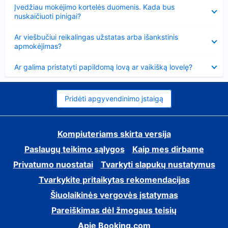
Suglausta
Įvedžiau mokėjimo kortelės duomenis. Kada bus
nuskaičiuoti pinigai?
Suglausta
Ar viešbučiui reikalingas užstatas arba išankstinis
apmokėjimas?
Suglausta
Ar galima pristatyti papildomą lovą ar vaikišką lovelę?
Pridėti apgyvendinimo įstaigą
Kompiuteriams skirta versija
Paslaugų teikimo sąlygos
Kaip mes dirbame
Privatumo nuostatai
Tvarkyti slapukų nustatymus
Tvarkykite pritaikytas rekomendacijas
Šiuolaikinės vergovės įstatymas
Pareiškimas dėl žmogaus teisių
Apie Booking.com