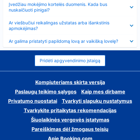
Suglausta
Įvedžiau mokėjimo kortelės duomenis. Kada bus
nuskaičiuoti pinigai?
Suglausta
Ar viešbučiui reikalingas užstatas arba išankstinis
apmokėjimas?
Suglausta
Ar galima pristatyti papildomą lovą ar vaikišką lovelę?
Pridėti apgyvendinimo įstaigą
Kompiuteriams skirta versija
Paslaugų teikimo sąlygos
Kaip mes dirbame
Privatumo nuostatai
Tvarkyti slapukų nustatymus
Tvarkykite pritaikytas rekomendacijas
Šiuolaikinės vergovės įstatymas
Pareiškimas dėl žmogaus teisių
Apie Booking.com