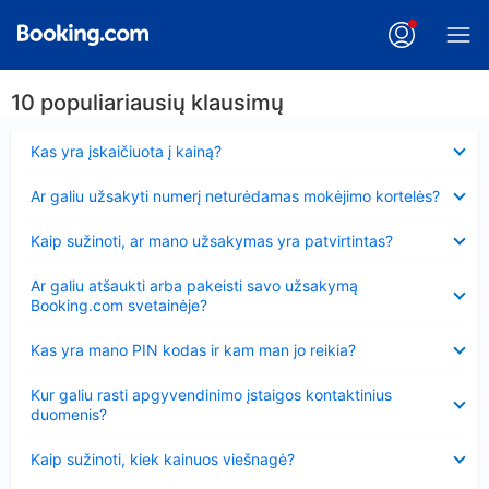
10 populiariausių klausimų
Suglausta
Kas yra įskaičiuota į kainą?
Suglausta
Ar galiu užsakyti numerį neturėdamas mokėjimo kortelės?
Suglausta
Kaip sužinoti, ar mano užsakymas yra patvirtintas?
Suglausta
Ar galiu atšaukti arba pakeisti savo užsakymą
Booking.com svetainėje?
Suglausta
Kas yra mano PIN kodas ir kam man jo reikia?
Suglausta
Kur galiu rasti apgyvendinimo įstaigos kontaktinius
duomenis?
Suglausta
Kaip sužinoti, kiek kainuos viešnagė?