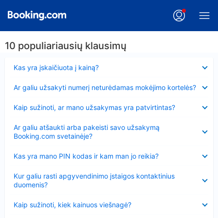
10 populiariausių klausimų
Suglausta
Kas yra įskaičiuota į kainą?
Suglausta
Ar galiu užsakyti numerį neturėdamas mokėjimo kortelės?
Suglausta
Kaip sužinoti, ar mano užsakymas yra patvirtintas?
Suglausta
Ar galiu atšaukti arba pakeisti savo užsakymą
Booking.com svetainėje?
Suglausta
Kas yra mano PIN kodas ir kam man jo reikia?
Suglausta
Kur galiu rasti apgyvendinimo įstaigos kontaktinius
duomenis?
Suglausta
Kaip sužinoti, kiek kainuos viešnagė?