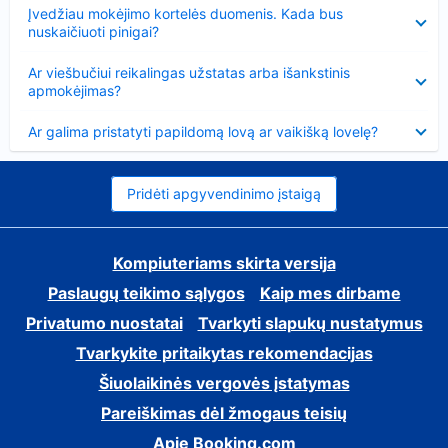
Suglausta
Įvedžiau mokėjimo kortelės duomenis. Kada bus
nuskaičiuoti pinigai?
Suglausta
Ar viešbučiui reikalingas užstatas arba išankstinis
apmokėjimas?
Suglausta
Ar galima pristatyti papildomą lovą ar vaikišką lovelę?
Pridėti apgyvendinimo įstaigą
Kompiuteriams skirta versija
Paslaugų teikimo sąlygos
Kaip mes dirbame
Privatumo nuostatai
Tvarkyti slapukų nustatymus
Tvarkykite pritaikytas rekomendacijas
Šiuolaikinės vergovės įstatymas
Pareiškimas dėl žmogaus teisių
Apie Booking.com