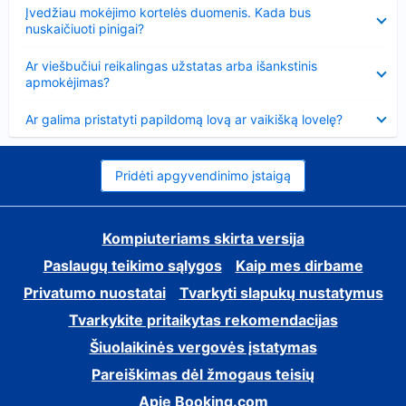
Suglausta
Įvedžiau mokėjimo kortelės duomenis. Kada bus
nuskaičiuoti pinigai?
Suglausta
Ar viešbučiui reikalingas užstatas arba išankstinis
apmokėjimas?
Suglausta
Ar galima pristatyti papildomą lovą ar vaikišką lovelę?
Pridėti apgyvendinimo įstaigą
Kompiuteriams skirta versija
Paslaugų teikimo sąlygos
Kaip mes dirbame
Privatumo nuostatai
Tvarkyti slapukų nustatymus
Tvarkykite pritaikytas rekomendacijas
Šiuolaikinės vergovės įstatymas
Pareiškimas dėl žmogaus teisių
Apie Booking.com