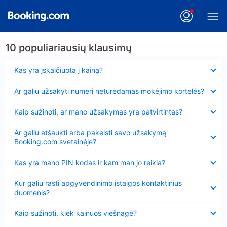
10 populiariausių klausimų
Suglausta
Kas yra įskaičiuota į kainą?
Suglausta
Ar galiu užsakyti numerį neturėdamas mokėjimo kortelės?
Suglausta
Kaip sužinoti, ar mano užsakymas yra patvirtintas?
Suglausta
Ar galiu atšaukti arba pakeisti savo užsakymą
Booking.com svetainėje?
Suglausta
Kas yra mano PIN kodas ir kam man jo reikia?
Suglausta
Kur galiu rasti apgyvendinimo įstaigos kontaktinius
duomenis?
Suglausta
Kaip sužinoti, kiek kainuos viešnagė?