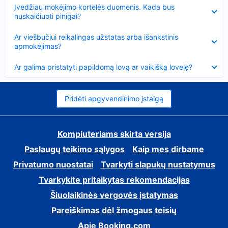
Suglausta
Įvedžiau mokėjimo kortelės duomenis. Kada bus
nuskaičiuoti pinigai?
Suglausta
Ar viešbučiui reikalingas užstatas arba išankstinis
apmokėjimas?
Suglausta
Ar galima pristatyti papildomą lovą ar vaikišką lovelę?
Pridėti apgyvendinimo įstaigą
Kompiuteriams skirta versija
Paslaugų teikimo sąlygos
Kaip mes dirbame
Privatumo nuostatai
Tvarkyti slapukų nustatymus
Tvarkykite pritaikytas rekomendacijas
Šiuolaikinės vergovės įstatymas
Pareiškimas dėl žmogaus teisių
Apie Booking.com