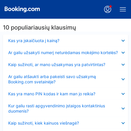
10 populiariausių klausimų
Suglausta
Kas yra įskaičiuota į kainą?
Suglausta
Ar galiu užsakyti numerį neturėdamas mokėjimo kortelės?
Suglausta
Kaip sužinoti, ar mano užsakymas yra patvirtintas?
Suglausta
Ar galiu atšaukti arba pakeisti savo užsakymą
Booking.com svetainėje?
Suglausta
Kas yra mano PIN kodas ir kam man jo reikia?
Suglausta
Kur galiu rasti apgyvendinimo įstaigos kontaktinius
duomenis?
Suglausta
Kaip sužinoti, kiek kainuos viešnagė?