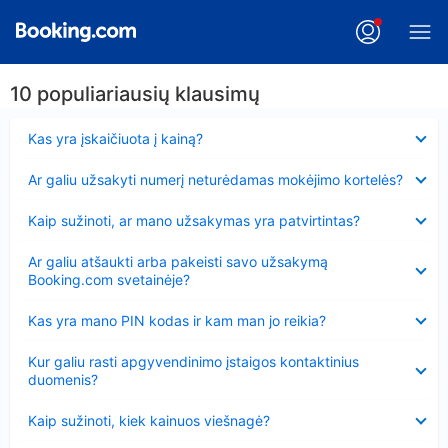
10 populiariausių klausimų
Suglausta
Kas yra įskaičiuota į kainą?
Suglausta
Ar galiu užsakyti numerį neturėdamas mokėjimo kortelės?
Suglausta
Kaip sužinoti, ar mano užsakymas yra patvirtintas?
Suglausta
Ar galiu atšaukti arba pakeisti savo užsakymą
Booking.com svetainėje?
Suglausta
Kas yra mano PIN kodas ir kam man jo reikia?
Suglausta
Kur galiu rasti apgyvendinimo įstaigos kontaktinius
duomenis?
Suglausta
Kaip sužinoti, kiek kainuos viešnagė?