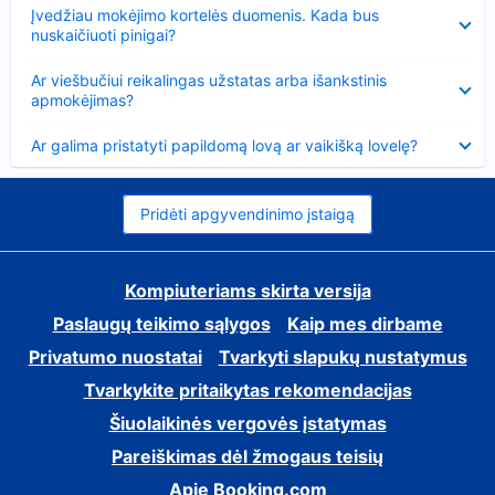
Suglausta
Įvedžiau mokėjimo kortelės duomenis. Kada bus
nuskaičiuoti pinigai?
Suglausta
Ar viešbučiui reikalingas užstatas arba išankstinis
apmokėjimas?
Suglausta
Ar galima pristatyti papildomą lovą ar vaikišką lovelę?
Pridėti apgyvendinimo įstaigą
Kompiuteriams skirta versija
Paslaugų teikimo sąlygos
Kaip mes dirbame
Privatumo nuostatai
Tvarkyti slapukų nustatymus
Tvarkykite pritaikytas rekomendacijas
Šiuolaikinės vergovės įstatymas
Pareiškimas dėl žmogaus teisių
Apie Booking.com