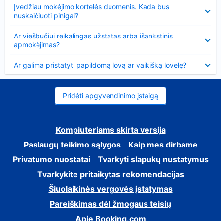
Suglausta
Įvedžiau mokėjimo kortelės duomenis. Kada bus
nuskaičiuoti pinigai?
Suglausta
Ar viešbučiui reikalingas užstatas arba išankstinis
apmokėjimas?
Suglausta
Ar galima pristatyti papildomą lovą ar vaikišką lovelę?
Pridėti apgyvendinimo įstaigą
Kompiuteriams skirta versija
Paslaugų teikimo sąlygos
Kaip mes dirbame
Privatumo nuostatai
Tvarkyti slapukų nustatymus
Tvarkykite pritaikytas rekomendacijas
Šiuolaikinės vergovės įstatymas
Pareiškimas dėl žmogaus teisių
Apie Booking.com