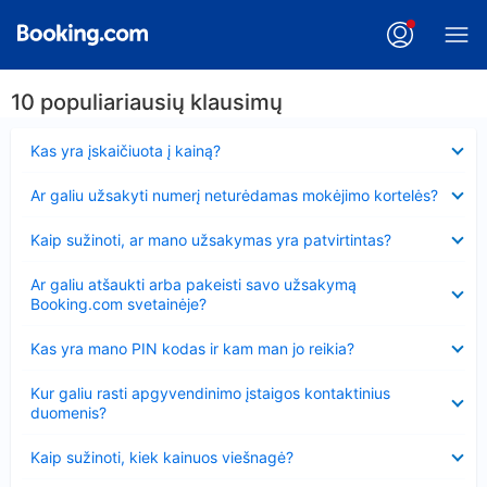
10 populiariausių klausimų
Suglausta
Kas yra įskaičiuota į kainą?
Suglausta
Ar galiu užsakyti numerį neturėdamas mokėjimo kortelės?
Suglausta
Kaip sužinoti, ar mano užsakymas yra patvirtintas?
Suglausta
Ar galiu atšaukti arba pakeisti savo užsakymą
Booking.com svetainėje?
Suglausta
Kas yra mano PIN kodas ir kam man jo reikia?
Suglausta
Kur galiu rasti apgyvendinimo įstaigos kontaktinius
duomenis?
Suglausta
Kaip sužinoti, kiek kainuos viešnagė?