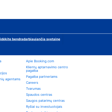
ridėkite bendradarbiaujančią svetainę
a
Apie Booking.com
Klientų aptarnavimo centro
pagalba
cijos
Pagalba partneriams
onių agentams
Careers
Tvarumas
Spaudos centras
Saugos patarimų centras
Ryšiai su investuotojais