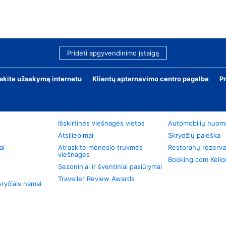
Pridėti apgyvendinimo įstaigą
skite užsakymą internetu
Klientų aptarnavimo centro pagalba
P
Išskirtinės viešnagės vietos
Automobilių nuom
Atsiliepimai
Skrydžių paieška
ai
Atraskite mėnesio trukmės
Restoranų rezerva
viešnages
Booking.com Keli
Sezoniniai ir šventiniai pasiūlymai
Traveller Review Awards
ryčiais namai