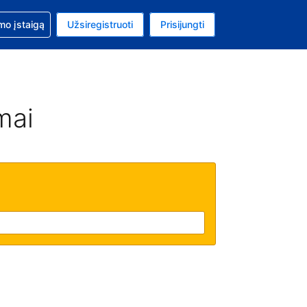
mo
mo įstaigą
Užsiregistruoti
Prisijungti
ta: Jungtinių Valstijų doleris
ta kalba: Lietuvių
mai