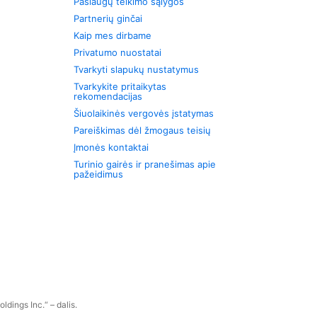
Paslaugų teikimo sąlygos
Partnerių ginčai
Kaip mes dirbame
Privatumo nuostatai
Tvarkyti slapukų nustatymus
Tvarkykite pritaikytas
rekomendacijas
Šiuolaikinės vergovės įstatymas
Pareiškimas dėl žmogaus teisių
Įmonės kontaktai
Turinio gairės ir pranešimas apie
pažeidimus
dings Inc.“ – dalis.