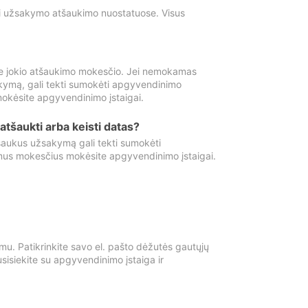
ti užsakymo atšaukimo nuostatuose. Visus
e jokio atšaukimo mokesčio. Jei nemokamas
kymą, gali tekti sumokėti apgyvendinimo
okėsite apgyvendinimo įstaigai.
atšaukti arba keisti datas?
aukus užsakymą gali tekti sumokėti
mus mokesčius mokėsite apgyvendinimo įstaigai.
mu. Patikrinkite savo el. pašto dėžutės gautųjų
usisiekite su apgyvendinimo įstaiga ir