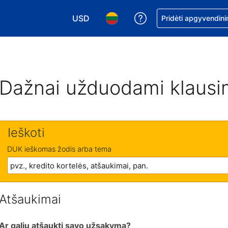
USD
Pagalba dėl užsaky
Pridėti apgyvendini
Pasirinkite valiutą. Jūsų pasirinkta valiu
Pasirinkite kalbą. Jūsų pasirink
Dažnai užduodami klausi
Ieškoti
DUK ieškomas žodis arba tema
Atšaukimai
Ar galiu atšaukti savo užsakymą?