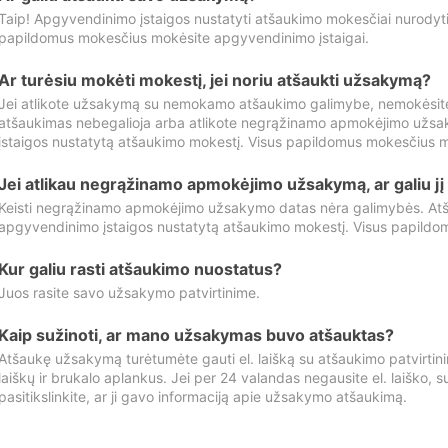
Taip! Apgyvendinimo įstaigos nustatyti atšaukimo mokesčiai nurody
papildomus mokesčius mokėsite apgyvendinimo įstaigai.
Ar turėsiu mokėti mokestį, jei noriu atšaukti užsakymą?
Jei atlikote užsakymą su nemokamo atšaukimo galimybe, nemokėsit
atšaukimas nebegalioja arba atlikote negrąžinamo apmokėjimo užsa
įstaigos nustatytą atšaukimo mokestį. Visus papildomus mokesčius m
Jei atlikau negrąžinamo apmokėjimo užsakymą, ar galiu jį 
Keisti negrąžinamo apmokėjimo užsakymo datas nėra galimybės. Atš
apgyvendinimo įstaigos nustatytą atšaukimo mokestį. Visus papildo
Kur galiu rasti atšaukimo nuostatus?
Juos rasite savo užsakymo patvirtinime.
Kaip sužinoti, ar mano užsakymas buvo atšauktas?
Atšaukę užsakymą turėtumėte gauti el. laišką su atšaukimo patvirtini
laiškų ir brukalo aplankus. Jei per 24 valandas negausite el. laiško, s
pasitikslinkite, ar ji gavo informaciją apie užsakymo atšaukimą.