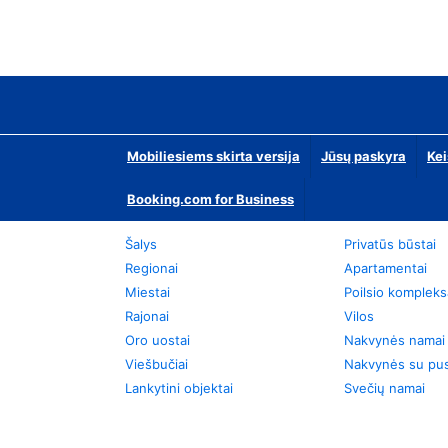
Mobiliesiems skirta versija
Jūsų paskyra
Kei
Booking.com for Business
Šalys
Privatūs būstai
Regionai
Apartamentai
Miestai
Poilsio kompleks
Rajonai
Vilos
Oro uostai
Nakvynės namai
Viešbučiai
Nakvynės su pus
Lankytini objektai
Svečių namai