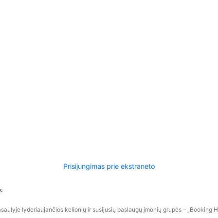
Prisijungimas prie ekstraneto
s.
aulyje lyderiaujančios kelionių ir susijusių paslaugų įmonių grupės – „Booking Hol