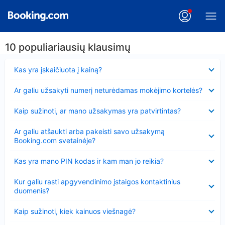
10 populiariausių klausimų
Suglausta
Kas yra įskaičiuota į kainą?
Suglausta
Ar galiu užsakyti numerį neturėdamas mokėjimo kortelės?
Suglausta
Kaip sužinoti, ar mano užsakymas yra patvirtintas?
Suglausta
Ar galiu atšaukti arba pakeisti savo užsakymą
Booking.com svetainėje?
Suglausta
Kas yra mano PIN kodas ir kam man jo reikia?
Suglausta
Kur galiu rasti apgyvendinimo įstaigos kontaktinius
duomenis?
Suglausta
Kaip sužinoti, kiek kainuos viešnagė?