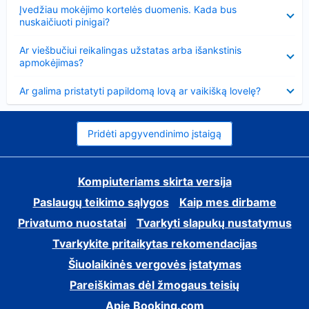
Suglausta
Įvedžiau mokėjimo kortelės duomenis. Kada bus
nuskaičiuoti pinigai?
Suglausta
Ar viešbučiui reikalingas užstatas arba išankstinis
apmokėjimas?
Suglausta
Ar galima pristatyti papildomą lovą ar vaikišką lovelę?
Pridėti apgyvendinimo įstaigą
Kompiuteriams skirta versija
Paslaugų teikimo sąlygos
Kaip mes dirbame
Privatumo nuostatai
Tvarkyti slapukų nustatymus
Tvarkykite pritaikytas rekomendacijas
Šiuolaikinės vergovės įstatymas
Pareiškimas dėl žmogaus teisių
Apie Booking.com