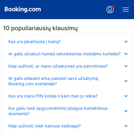
10 populiariausių klausimų
Suglausta
Kas yra įskaičiuota į kainą?
Suglausta
Ar galiu užsakyti numerį neturėdamas mokėjimo kortelės?
Suglausta
Kaip sužinoti, ar mano užsakymas yra patvirtintas?
Suglausta
Ar galiu atšaukti arba pakeisti savo užsakymą
Booking.com svetainėje?
Suglausta
Kas yra mano PIN kodas ir kam man jo reikia?
Suglausta
Kur galiu rasti apgyvendinimo įstaigos kontaktinius
duomenis?
Suglausta
Kaip sužinoti, kiek kainuos viešnagė?