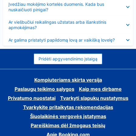
Suglausta
Įvedžiau mokėjimo kortelės duomenis. Kada bus
nuskaičiuoti pinigai?
Suglausta
Ar viešbučiui reikalingas užstatas arba išankstinis
apmokėjimas?
Suglausta
Ar galima pristatyti papildomą lovą ar vaikišką lovelę?
Pridėti apgyvendinimo įstaigą
Kompiuteriams skirta versija
Paslaugų teikimo sąlygos
Kaip mes dirbame
Privatumo nuostatai
Tvarkyti slapukų nustatymus
Tvarkykite pritaikytas rekomendacijas
Šiuolaikinės vergovės įstatymas
Pareiškimas dėl žmogaus teisių
Apie Booking.com