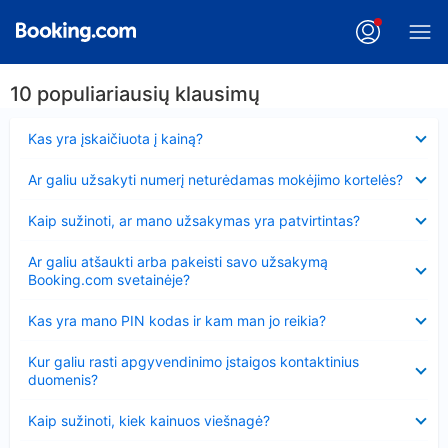
10 populiariausių klausimų
Suglausta
Kas yra įskaičiuota į kainą?
Suglausta
Ar galiu užsakyti numerį neturėdamas mokėjimo kortelės?
Suglausta
Kaip sužinoti, ar mano užsakymas yra patvirtintas?
Suglausta
Ar galiu atšaukti arba pakeisti savo užsakymą
Booking.com svetainėje?
Suglausta
Kas yra mano PIN kodas ir kam man jo reikia?
Suglausta
Kur galiu rasti apgyvendinimo įstaigos kontaktinius
duomenis?
Suglausta
Kaip sužinoti, kiek kainuos viešnagė?