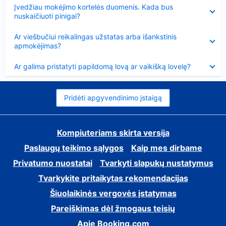
Suglausta
Įvedžiau mokėjimo kortelės duomenis. Kada bus
nuskaičiuoti pinigai?
Suglausta
Ar viešbučiui reikalingas užstatas arba išankstinis
apmokėjimas?
Suglausta
Ar galima pristatyti papildomą lovą ar vaikišką lovelę?
Pridėti apgyvendinimo įstaigą
Kompiuteriams skirta versija
Paslaugų teikimo sąlygos
Kaip mes dirbame
Privatumo nuostatai
Tvarkyti slapukų nustatymus
Tvarkykite pritaikytas rekomendacijas
Šiuolaikinės vergovės įstatymas
Pareiškimas dėl žmogaus teisių
Apie Booking.com