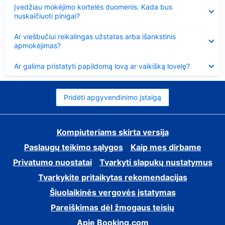
Suglausta
Įvedžiau mokėjimo kortelės duomenis. Kada bus
nuskaičiuoti pinigai?
Suglausta
Ar viešbučiui reikalingas užstatas arba išankstinis
apmokėjimas?
Suglausta
Ar galima pristatyti papildomą lovą ar vaikišką lovelę?
Pridėti apgyvendinimo įstaigą
Kompiuteriams skirta versija
Paslaugų teikimo sąlygos
Kaip mes dirbame
Privatumo nuostatai
Tvarkyti slapukų nustatymus
Tvarkykite pritaikytas rekomendacijas
Šiuolaikinės vergovės įstatymas
Pareiškimas dėl žmogaus teisių
Apie Booking.com