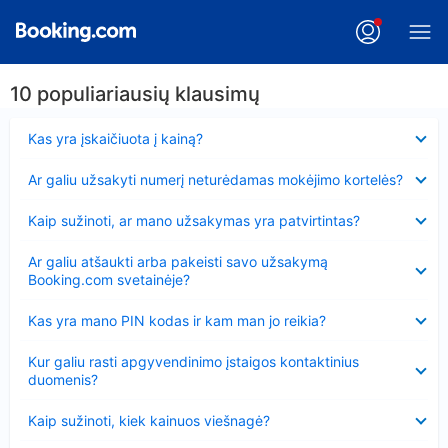
10 populiariausių klausimų
Suglausta
Kas yra įskaičiuota į kainą?
Suglausta
Ar galiu užsakyti numerį neturėdamas mokėjimo kortelės?
Suglausta
Kaip sužinoti, ar mano užsakymas yra patvirtintas?
Suglausta
Ar galiu atšaukti arba pakeisti savo užsakymą
Booking.com svetainėje?
Suglausta
Kas yra mano PIN kodas ir kam man jo reikia?
Suglausta
Kur galiu rasti apgyvendinimo įstaigos kontaktinius
duomenis?
Suglausta
Kaip sužinoti, kiek kainuos viešnagė?