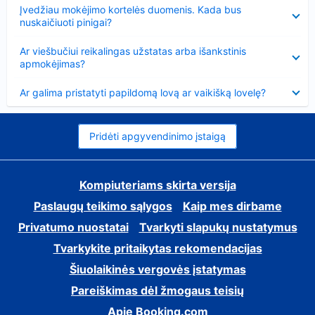
Suglausta
Įvedžiau mokėjimo kortelės duomenis. Kada bus
nuskaičiuoti pinigai?
Suglausta
Ar viešbučiui reikalingas užstatas arba išankstinis
apmokėjimas?
Suglausta
Ar galima pristatyti papildomą lovą ar vaikišką lovelę?
Pridėti apgyvendinimo įstaigą
Kompiuteriams skirta versija
Paslaugų teikimo sąlygos
Kaip mes dirbame
Privatumo nuostatai
Tvarkyti slapukų nustatymus
Tvarkykite pritaikytas rekomendacijas
Šiuolaikinės vergovės įstatymas
Pareiškimas dėl žmogaus teisių
Apie Booking.com