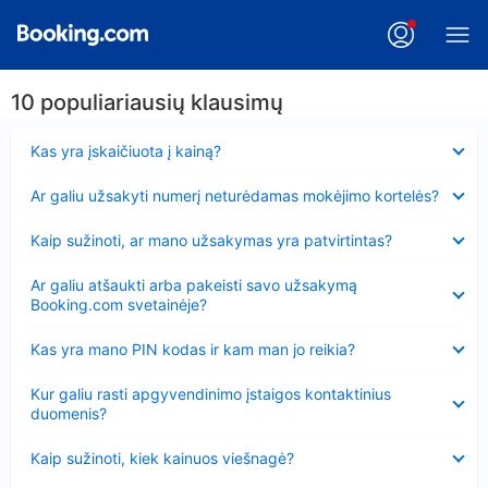
10 populiariausių klausimų
Suglausta
Kas yra įskaičiuota į kainą?
Suglausta
Ar galiu užsakyti numerį neturėdamas mokėjimo kortelės?
Suglausta
Kaip sužinoti, ar mano užsakymas yra patvirtintas?
Suglausta
Ar galiu atšaukti arba pakeisti savo užsakymą
Booking.com svetainėje?
Suglausta
Kas yra mano PIN kodas ir kam man jo reikia?
Suglausta
Kur galiu rasti apgyvendinimo įstaigos kontaktinius
duomenis?
Suglausta
Kaip sužinoti, kiek kainuos viešnagė?