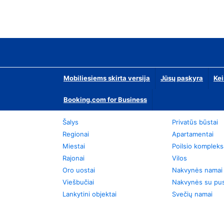
Mobiliesiems skirta versija
Jūsų paskyra
Kei
Booking.com for Business
Šalys
Privatūs būstai
Regionai
Apartamentai
Miestai
Poilsio kompleks
Rajonai
Vilos
Oro uostai
Nakvynės namai
Viešbučiai
Nakvynės su pus
Lankytini objektai
Svečių namai