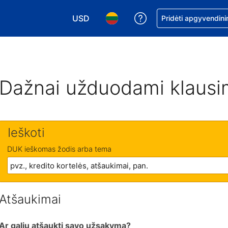
USD
Pagalba dėl užsaky
Pridėti apgyvendini
Pasirinkite valiutą. Jūsų pasirinkta valiu
Pasirinkite kalbą. Jūsų pasirink
Dažnai užduodami klausi
Ieškoti
DUK ieškomas žodis arba tema
Atšaukimai
Ar galiu atšaukti savo užsakymą?