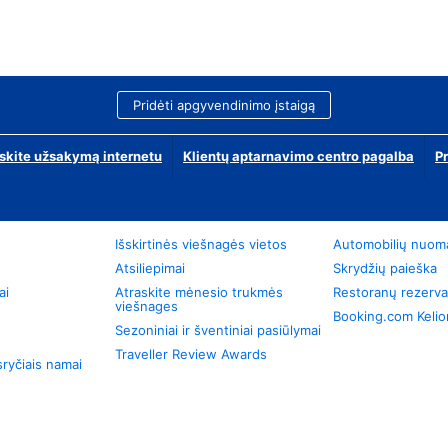
Pridėti apgyvendinimo įstaigą
skite užsakymą internetu
Klientų aptarnavimo centro pagalba
P
Išskirtinės viešnagės vietos
Automobilių nuom
Atsiliepimai
Skrydžių paieška
ai
Atraskite mėnesio trukmės
Restoranų rezerva
viešnages
Booking.com Keli
Sezoniniai ir šventiniai pasiūlymai
Traveller Review Awards
ryčiais namai