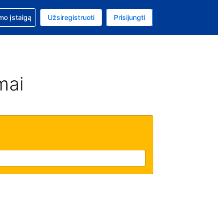
mo
mo įstaigą
Užsiregistruoti
Prisijungti
ta: Jungtinių Valstijų doleris
ta kalba: Lietuvių
mai