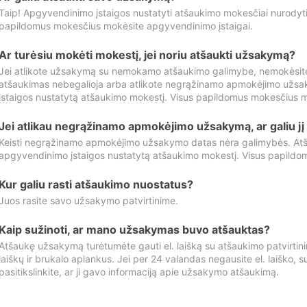
Taip! Apgyvendinimo įstaigos nustatyti atšaukimo mokesčiai nurody
papildomus mokesčius mokėsite apgyvendinimo įstaigai.
Ar turėsiu mokėti mokestį, jei noriu atšaukti užsakymą?
Jei atlikote užsakymą su nemokamo atšaukimo galimybe, nemokėsit
atšaukimas nebegalioja arba atlikote negrąžinamo apmokėjimo užsa
įstaigos nustatytą atšaukimo mokestį. Visus papildomus mokesčius m
Jei atlikau negrąžinamo apmokėjimo užsakymą, ar galiu jį 
Keisti negrąžinamo apmokėjimo užsakymo datas nėra galimybės. Atš
apgyvendinimo įstaigos nustatytą atšaukimo mokestį. Visus papildo
Kur galiu rasti atšaukimo nuostatus?
Juos rasite savo užsakymo patvirtinime.
Kaip sužinoti, ar mano užsakymas buvo atšauktas?
Atšaukę užsakymą turėtumėte gauti el. laišką su atšaukimo patvirtini
laiškų ir brukalo aplankus. Jei per 24 valandas negausite el. laiško, s
pasitikslinkite, ar ji gavo informaciją apie užsakymo atšaukimą.