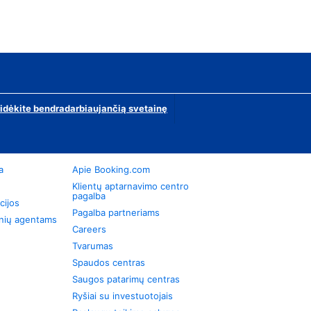
ridėkite bendradarbiaujančią svetainę
a
Apie Booking.com
Klientų aptarnavimo centro
pagalba
cijos
Pagalba partneriams
onių agentams
Careers
Tvarumas
Spaudos centras
Saugos patarimų centras
Ryšiai su investuotojais