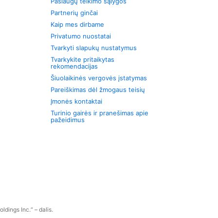
Paslaugų teikimo sąlygos
Partnerių ginčai
Kaip mes dirbame
Privatumo nuostatai
Tvarkyti slapukų nustatymus
Tvarkykite pritaikytas
rekomendacijas
Šiuolaikinės vergovės įstatymas
Pareiškimas dėl žmogaus teisių
Įmonės kontaktai
Turinio gairės ir pranešimas apie
pažeidimus
dings Inc.“ – dalis.