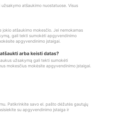
ti užsakymo atšaukimo nuostatuose. Visus
e jokio atšaukimo mokesčio. Jei nemokamas
kymą, gali tekti sumokėti apgyvendinimo
okėsite apgyvendinimo įstaigai.
atšaukti arba keisti datas?
aukus užsakymą gali tekti sumokėti
mus mokesčius mokėsite apgyvendinimo įstaigai.
mu. Patikrinkite savo el. pašto dėžutės gautųjų
usisiekite su apgyvendinimo įstaiga ir