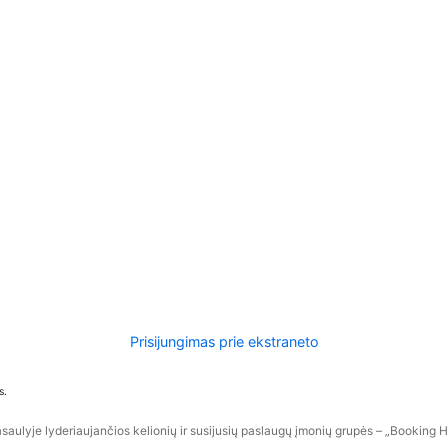
Prisijungimas prie ekstraneto
s.
aulyje lyderiaujančios kelionių ir susijusių paslaugų įmonių grupės – „Booking Hol