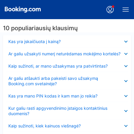
10 populiariausių klausimų
Suglausta
Kas yra įskaičiuota į kainą?
Suglausta
Ar galiu užsakyti numerį neturėdamas mokėjimo kortelės?
Suglausta
Kaip sužinoti, ar mano užsakymas yra patvirtintas?
Suglausta
Ar galiu atšaukti arba pakeisti savo užsakymą
Booking.com svetainėje?
Suglausta
Kas yra mano PIN kodas ir kam man jo reikia?
Suglausta
Kur galiu rasti apgyvendinimo įstaigos kontaktinius
duomenis?
Suglausta
Kaip sužinoti, kiek kainuos viešnagė?