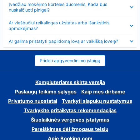
Suglausta
Įvedžiau mokėjimo kortelės duomenis. Kada bus
nuskaičiuoti pinigai?
Suglausta
Ar viešbučiui reikalingas užstatas arba išankstinis
apmokėjimas?
Suglausta
Ar galima pristatyti papildomą lovą ar vaikišką lovelę?
Pridėti apgyvendinimo įstaigą
Kompiuteriams skirta versija
Paslaugų teikimo sąlygos
Kaip mes dirbame
Privatumo nuostatai
Tvarkyti slapukų nustatymus
Tvarkykite pritaikytas rekomendacijas
Šiuolaikinės vergovės įstatymas
Pareiškimas dėl žmogaus teisių
Apie Booking.com