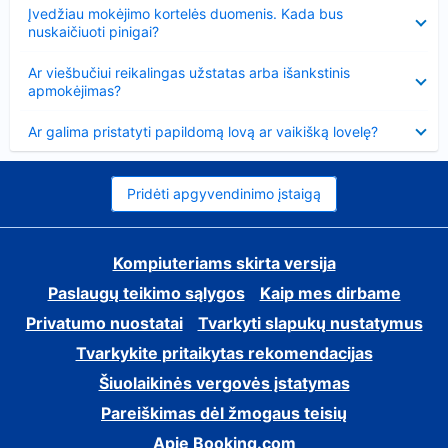
Suglausta
Įvedžiau mokėjimo kortelės duomenis. Kada bus
nuskaičiuoti pinigai?
Suglausta
Ar viešbučiui reikalingas užstatas arba išankstinis
apmokėjimas?
Suglausta
Ar galima pristatyti papildomą lovą ar vaikišką lovelę?
Pridėti apgyvendinimo įstaigą
Kompiuteriams skirta versija
Paslaugų teikimo sąlygos
Kaip mes dirbame
Privatumo nuostatai
Tvarkyti slapukų nustatymus
Tvarkykite pritaikytas rekomendacijas
Šiuolaikinės vergovės įstatymas
Pareiškimas dėl žmogaus teisių
Apie Booking.com