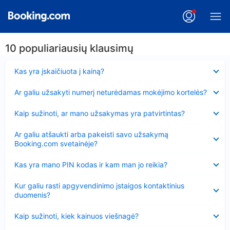
10 populiariausių klausimų
Suglausta
Kas yra įskaičiuota į kainą?
Suglausta
Ar galiu užsakyti numerį neturėdamas mokėjimo kortelės?
Suglausta
Kaip sužinoti, ar mano užsakymas yra patvirtintas?
Suglausta
Ar galiu atšaukti arba pakeisti savo užsakymą
Booking.com svetainėje?
Suglausta
Kas yra mano PIN kodas ir kam man jo reikia?
Suglausta
Kur galiu rasti apgyvendinimo įstaigos kontaktinius
duomenis?
Suglausta
Kaip sužinoti, kiek kainuos viešnagė?