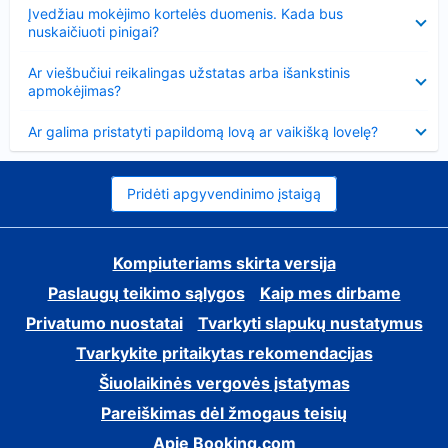
Suglausta
Įvedžiau mokėjimo kortelės duomenis. Kada bus
nuskaičiuoti pinigai?
Suglausta
Ar viešbučiui reikalingas užstatas arba išankstinis
apmokėjimas?
Suglausta
Ar galima pristatyti papildomą lovą ar vaikišką lovelę?
Pridėti apgyvendinimo įstaigą
Kompiuteriams skirta versija
Paslaugų teikimo sąlygos
Kaip mes dirbame
Privatumo nuostatai
Tvarkyti slapukų nustatymus
Tvarkykite pritaikytas rekomendacijas
Šiuolaikinės vergovės įstatymas
Pareiškimas dėl žmogaus teisių
Apie Booking.com