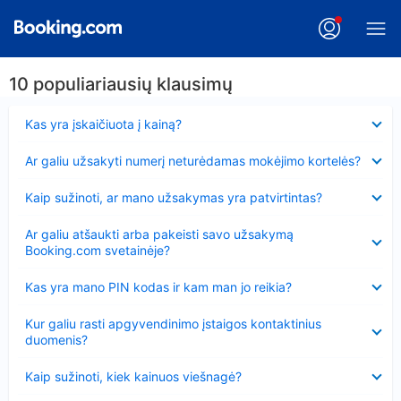
10 populiariausių klausimų
Suglausta
Kas yra įskaičiuota į kainą?
Suglausta
Ar galiu užsakyti numerį neturėdamas mokėjimo kortelės?
Suglausta
Kaip sužinoti, ar mano užsakymas yra patvirtintas?
Suglausta
Ar galiu atšaukti arba pakeisti savo užsakymą
Booking.com svetainėje?
Suglausta
Kas yra mano PIN kodas ir kam man jo reikia?
Suglausta
Kur galiu rasti apgyvendinimo įstaigos kontaktinius
duomenis?
Suglausta
Kaip sužinoti, kiek kainuos viešnagė?