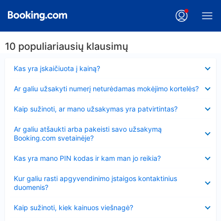
10 populiariausių klausimų
Suglausta
Kas yra įskaičiuota į kainą?
Suglausta
Ar galiu užsakyti numerį neturėdamas mokėjimo kortelės?
Suglausta
Kaip sužinoti, ar mano užsakymas yra patvirtintas?
Suglausta
Ar galiu atšaukti arba pakeisti savo užsakymą
Booking.com svetainėje?
Suglausta
Kas yra mano PIN kodas ir kam man jo reikia?
Suglausta
Kur galiu rasti apgyvendinimo įstaigos kontaktinius
duomenis?
Suglausta
Kaip sužinoti, kiek kainuos viešnagė?