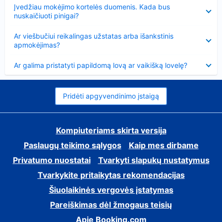
Suglausta
Įvedžiau mokėjimo kortelės duomenis. Kada bus
nuskaičiuoti pinigai?
Suglausta
Ar viešbučiui reikalingas užstatas arba išankstinis
apmokėjimas?
Suglausta
Ar galima pristatyti papildomą lovą ar vaikišką lovelę?
Pridėti apgyvendinimo įstaigą
Kompiuteriams skirta versija
Paslaugų teikimo sąlygos
Kaip mes dirbame
Privatumo nuostatai
Tvarkyti slapukų nustatymus
Tvarkykite pritaikytas rekomendacijas
Šiuolaikinės vergovės įstatymas
Pareiškimas dėl žmogaus teisių
Apie Booking.com