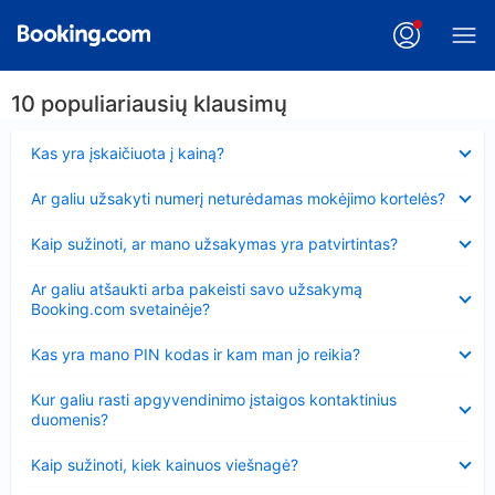
10 populiariausių klausimų
Suglausta
Kas yra įskaičiuota į kainą?
Suglausta
Ar galiu užsakyti numerį neturėdamas mokėjimo kortelės?
Suglausta
Kaip sužinoti, ar mano užsakymas yra patvirtintas?
Suglausta
Ar galiu atšaukti arba pakeisti savo užsakymą
Booking.com svetainėje?
Suglausta
Kas yra mano PIN kodas ir kam man jo reikia?
Suglausta
Kur galiu rasti apgyvendinimo įstaigos kontaktinius
duomenis?
Suglausta
Kaip sužinoti, kiek kainuos viešnagė?