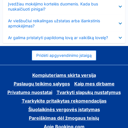
Suglausta
Įvedžiau mokėjimo kortelės duomenis. Kada bus
nuskaičiuoti pinigai?
Suglausta
Ar viešbučiui reikalingas užstatas arba išankstinis
apmokėjimas?
Suglausta
Ar galima pristatyti papildomą lovą ar vaikišką lovelę?
Pridėti apgyvendinimo įstaigą
Kompiuteriams skirta versija
Paslaugų teikimo sąlygos
Kaip mes dirbame
Privatumo nuostatai
Tvarkyti slapukų nustatymus
Tvarkykite pritaikytas rekomendacijas
Šiuolaikinės vergovės įstatymas
Pareiškimas dėl žmogaus teisių
Apie Booking.com