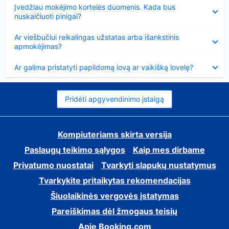
Suglausta
Įvedžiau mokėjimo kortelės duomenis. Kada bus
nuskaičiuoti pinigai?
Suglausta
Ar viešbučiui reikalingas užstatas arba išankstinis
apmokėjimas?
Suglausta
Ar galima pristatyti papildomą lovą ar vaikišką lovelę?
Pridėti apgyvendinimo įstaigą
Kompiuteriams skirta versija
Paslaugų teikimo sąlygos
Kaip mes dirbame
Privatumo nuostatai
Tvarkyti slapukų nustatymus
Tvarkykite pritaikytas rekomendacijas
Šiuolaikinės vergovės įstatymas
Pareiškimas dėl žmogaus teisių
Apie Booking.com