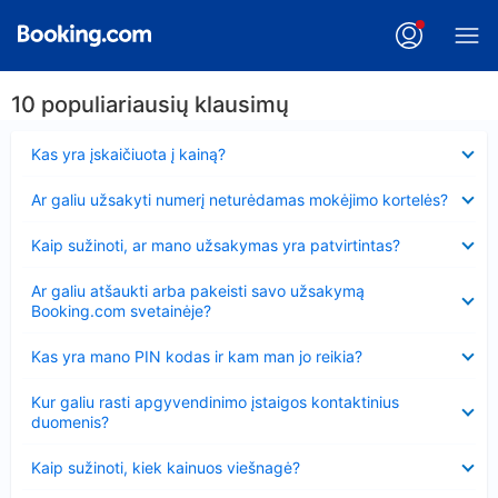
10 populiariausių klausimų
Suglausta
Kas yra įskaičiuota į kainą?
Suglausta
Ar galiu užsakyti numerį neturėdamas mokėjimo kortelės?
Suglausta
Kaip sužinoti, ar mano užsakymas yra patvirtintas?
Suglausta
Ar galiu atšaukti arba pakeisti savo užsakymą
Booking.com svetainėje?
Suglausta
Kas yra mano PIN kodas ir kam man jo reikia?
Suglausta
Kur galiu rasti apgyvendinimo įstaigos kontaktinius
duomenis?
Suglausta
Kaip sužinoti, kiek kainuos viešnagė?