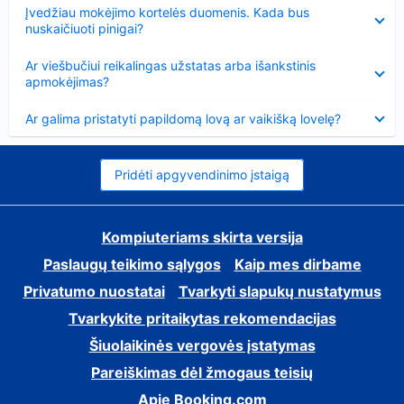
Suglausta
Įvedžiau mokėjimo kortelės duomenis. Kada bus
nuskaičiuoti pinigai?
Suglausta
Ar viešbučiui reikalingas užstatas arba išankstinis
apmokėjimas?
Suglausta
Ar galima pristatyti papildomą lovą ar vaikišką lovelę?
Pridėti apgyvendinimo įstaigą
Kompiuteriams skirta versija
Paslaugų teikimo sąlygos
Kaip mes dirbame
Privatumo nuostatai
Tvarkyti slapukų nustatymus
Tvarkykite pritaikytas rekomendacijas
Šiuolaikinės vergovės įstatymas
Pareiškimas dėl žmogaus teisių
Apie Booking.com