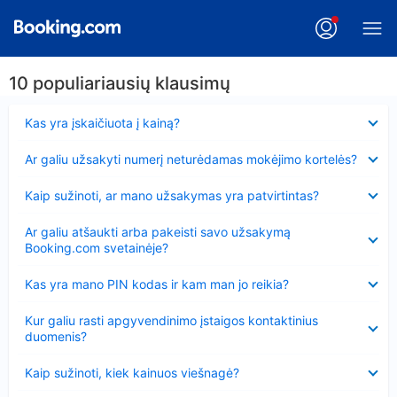
10 populiariausių klausimų
Suglausta
Kas yra įskaičiuota į kainą?
Suglausta
Ar galiu užsakyti numerį neturėdamas mokėjimo kortelės?
Suglausta
Kaip sužinoti, ar mano užsakymas yra patvirtintas?
Suglausta
Ar galiu atšaukti arba pakeisti savo užsakymą
Booking.com svetainėje?
Suglausta
Kas yra mano PIN kodas ir kam man jo reikia?
Suglausta
Kur galiu rasti apgyvendinimo įstaigos kontaktinius
duomenis?
Suglausta
Kaip sužinoti, kiek kainuos viešnagė?