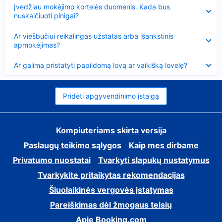
Suglausta
Įvedžiau mokėjimo kortelės duomenis. Kada bus
nuskaičiuoti pinigai?
Suglausta
Ar viešbučiui reikalingas užstatas arba išankstinis
apmokėjimas?
Suglausta
Ar galima pristatyti papildomą lovą ar vaikišką lovelę?
Pridėti apgyvendinimo įstaigą
Kompiuteriams skirta versija
Paslaugų teikimo sąlygos
Kaip mes dirbame
Privatumo nuostatai
Tvarkyti slapukų nustatymus
Tvarkykite pritaikytas rekomendacijas
Šiuolaikinės vergovės įstatymas
Pareiškimas dėl žmogaus teisių
Apie Booking.com