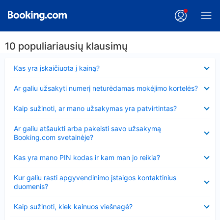
10 populiariausių klausimų
Suglausta
Kas yra įskaičiuota į kainą?
Suglausta
Ar galiu užsakyti numerį neturėdamas mokėjimo kortelės?
Suglausta
Kaip sužinoti, ar mano užsakymas yra patvirtintas?
Suglausta
Ar galiu atšaukti arba pakeisti savo užsakymą
Booking.com svetainėje?
Suglausta
Kas yra mano PIN kodas ir kam man jo reikia?
Suglausta
Kur galiu rasti apgyvendinimo įstaigos kontaktinius
duomenis?
Suglausta
Kaip sužinoti, kiek kainuos viešnagė?