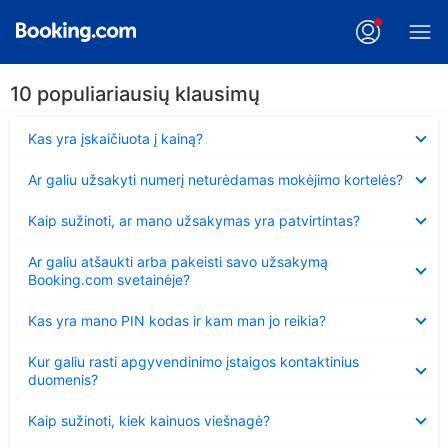
10 populiariausių klausimų
Suglausta
Kas yra įskaičiuota į kainą?
Suglausta
Ar galiu užsakyti numerį neturėdamas mokėjimo kortelės?
Suglausta
Kaip sužinoti, ar mano užsakymas yra patvirtintas?
Suglausta
Ar galiu atšaukti arba pakeisti savo užsakymą
Booking.com svetainėje?
Suglausta
Kas yra mano PIN kodas ir kam man jo reikia?
Suglausta
Kur galiu rasti apgyvendinimo įstaigos kontaktinius
duomenis?
Suglausta
Kaip sužinoti, kiek kainuos viešnagė?