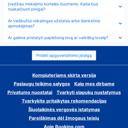
Suglausta
Įvedžiau mokėjimo kortelės duomenis. Kada bus
nuskaičiuoti pinigai?
Suglausta
Ar viešbučiui reikalingas užstatas arba išankstinis
apmokėjimas?
Suglausta
Ar galima pristatyti papildomą lovą ar vaikišką lovelę?
Pridėti apgyvendinimo įstaigą
Kompiuteriams skirta versija
Paslaugų teikimo sąlygos
Kaip mes dirbame
Privatumo nuostatai
Tvarkyti slapukų nustatymus
Tvarkykite pritaikytas rekomendacijas
Šiuolaikinės vergovės įstatymas
Pareiškimas dėl žmogaus teisių
Apie Booking.com